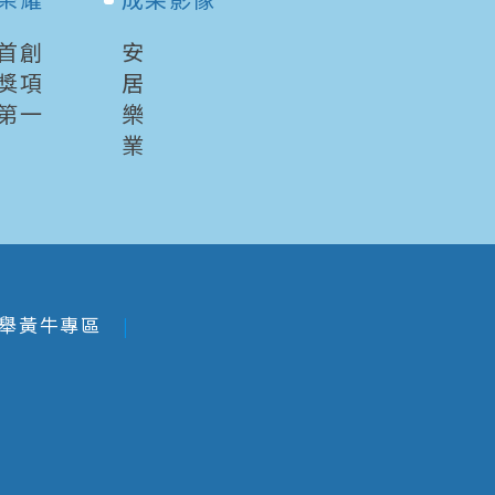
首創
安
獎項
居
第一
樂
業
舉黃牛專區