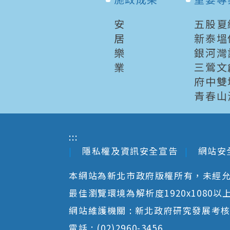
安
五股夏
居
新泰塭
樂
銀河灣
業
三鶯文
府中雙
青春山
:::
隱私權及資訊安全宣告
網站安
本網站為新北市政府版權所有，未經
最佳瀏覽環境為解析度1920x1080以上並以
網站維護機關 : 新北政府研究發展考
電話 : (02)2960-3456