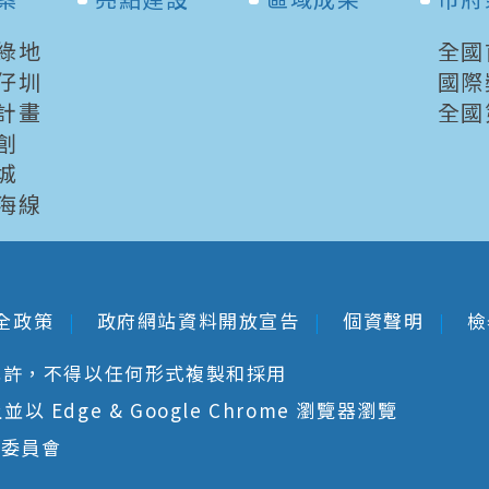
綠地
全國
仔圳
國際
計畫
全國
創
城
海線
全政策
政府網站資料開放宣告
個資聲明
檢
允許，不得以任何形式複製和採用
 Edge & Google Chrome 瀏覽器瀏覽
核委員會