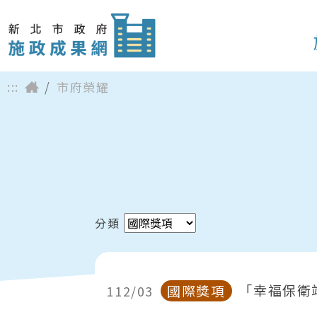
:::
市府榮耀
分類
「幸福保衛站計畫
國際獎項
112/03