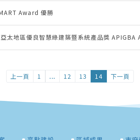
SMART Award 優勝
3亞太地區優良智慧綠建築暨系統產品獎 APIGBA 
上一頁
1
...
12
13
14
下一頁
案
亮點建設
區域成果
市府