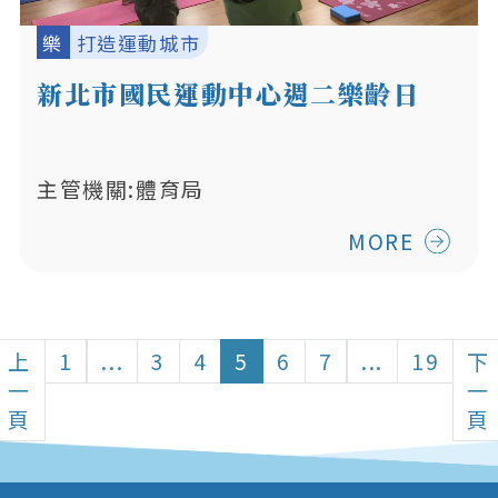
樂
打造運動城市
新北市國民運動中心週二樂齡日
主管機關:體育局
MORE
上
1
...
3
4
5
6
7
...
19
下
一
一
頁
頁