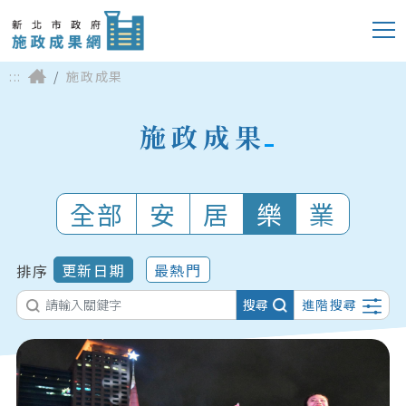
:::
施政成果
施政成果
全部
安
居
樂
業
更新日期
最熱門
排序
搜尋
進階搜尋