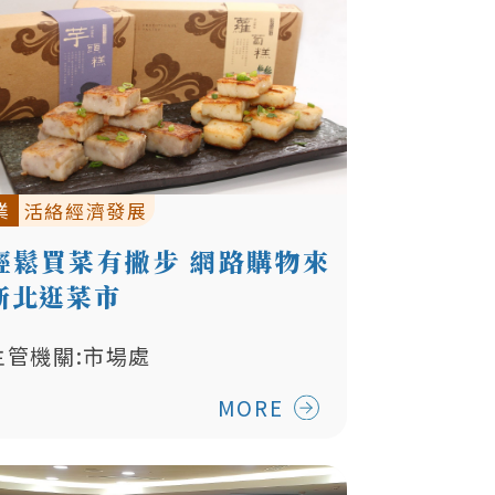
業
活絡經濟發展
輕鬆買菜有撇步 網路購物來
新北逛菜市
主管機關:市場處
MORE