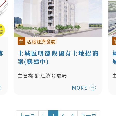
業
活絡經濟發展
專
土城區明德段國有土地招商
案(興建中)
主管機關:經濟發展局
MORE
上一頁
1
2
3
4
下一頁