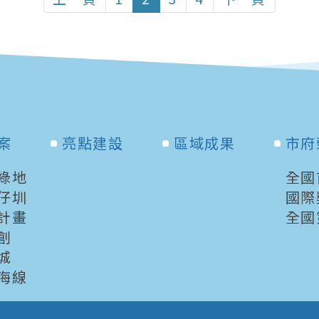
案
亮點建設
區域成果
市府
綠地
全國
仔圳
國際
計畫
全國
創
城
海線