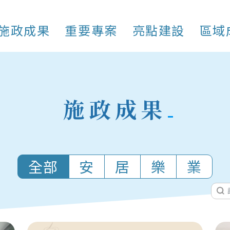
施政成果
重要專案
亮點建設
區域
施政成果
全部
安
居
樂
業