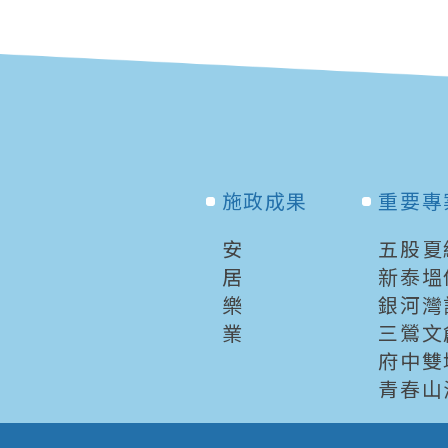
施政成果
重要專
安
五股夏
居
新泰塭
樂
銀河灣
業
三鶯文
府中雙
青春山