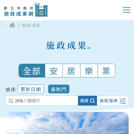
:::
施政成果
施政成果
全部
安
居
樂
業
更新日期
最熱門
排序
搜尋
進階搜尋