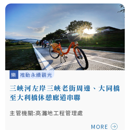
樂
推動永續觀光
三峽河左岸三峽老街周邊、大同橋
至大利橋休憩廊道串聯
主管機關:高灘地工程管理處
MORE