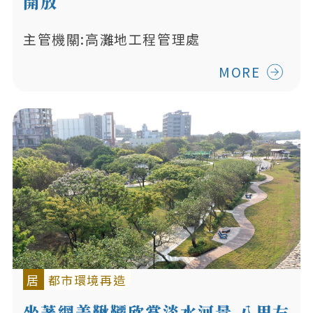
開放
主管機關:高灘地工程管理處
MORE
居
都市環境再造
坐著網美鞦韆欣賞淡水河景 八里左