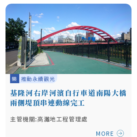
樂
推動永續觀光
基隆河右岸河濱自行車道南陽大橋
兩側堤頂串連動線完工
主管機關:高灘地工程管理處
MORE