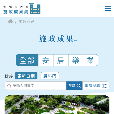
:::
施政成果
施政成果
全部
安
居
樂
業
更新日期
最熱門
排序
搜尋
進階搜尋