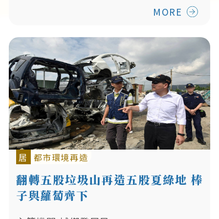
MORE
居
都市環境再造
翻轉五股垃圾山再造五股夏綠地 棒
子與蘿蔔齊下