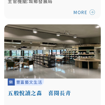
主管機關:城鄉發展局
MORE
樂
豐富藝文生活
五股悅讀之森 喜閱長青