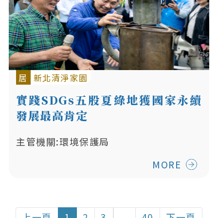
居
新北清淨家園
實踐SDGs五股夏綠地獲國家永續
發展最高肯定
主管機關:環境保護局
MORE
上一頁
1
2
3
...
40
下一頁