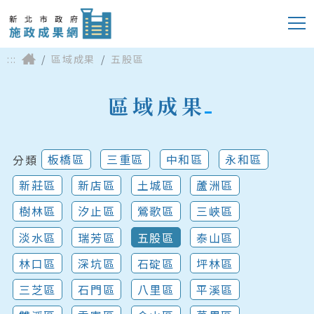
:::
區域成果
五股區
區域成果
板橋區
三重區
中和區
永和區
分類
新莊區
新店區
土城區
蘆洲區
樹林區
汐止區
鶯歌區
三峽區
淡水區
瑞芳區
五股區
泰山區
林口區
深坑區
石碇區
坪林區
三芝區
石門區
八里區
平溪區