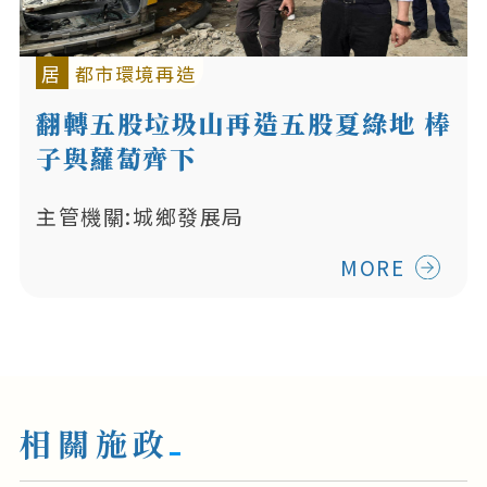
居
都市環境再造
翻轉五股垃圾山再造五股夏綠地 棒
子與蘿蔔齊下
主管機關:城鄉發展局
MORE
相關施政