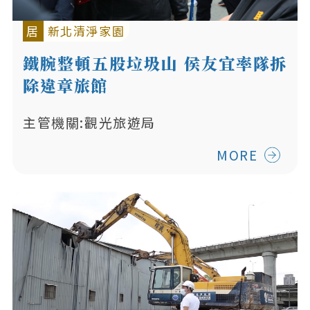
居
新北清淨家園
鐵腕整頓五股垃圾山 侯友宜率隊拆
除違章旅館
主管機關:觀光旅遊局
MORE