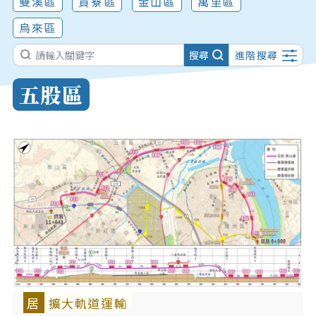
雙溪區
貢寮區
金山區
萬里區
烏來區
搜尋
進階搜尋
五股區
居
擴大軌道運輸