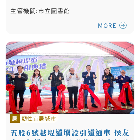
主管機關:市立圖書館
MORE
居
韌性宜居城市
五股6號越堤道增設引道通車 侯友