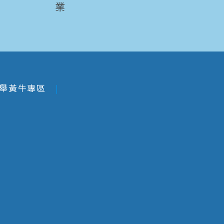
業
舉黃牛專區