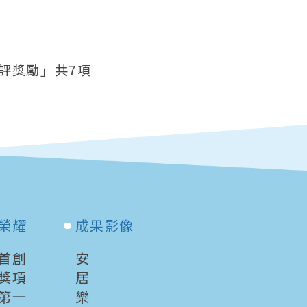
評獎勵」共7項
榮耀
成果影像
首創
安
獎項
居
第一
樂