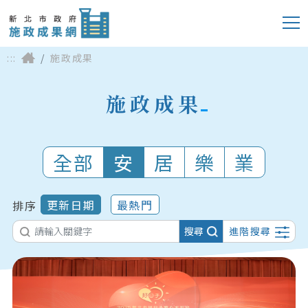
:::
施政成果
施政成果
全部
安
居
樂
業
更新日期
最熱門
排序
搜尋
進階搜尋