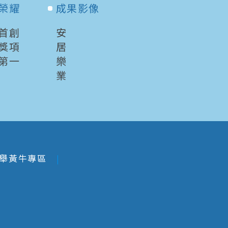
榮耀
成果影像
首創
安
獎項
居
第一
樂
業
舉黃牛專區