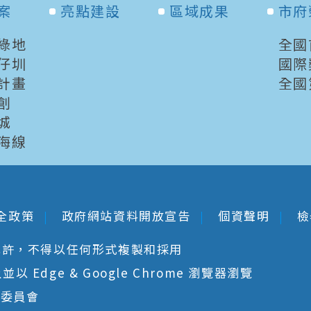
案
亮點建設
區域成果
市府
綠地
全國
仔圳
國際
計畫
全國
創
城
海線
全政策
政府網站資料開放宣告
個資聲明
檢
允許，不得以任何形式複製和採用
 Edge & Google Chrome 瀏覽器瀏覽
核委員會