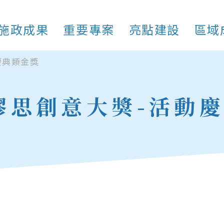
施政成果
重要專案
亮點建設
區域
慶典類金獎
國繆思創意大獎-活動