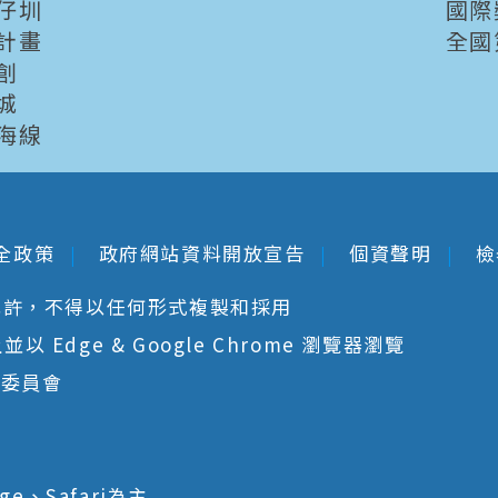
仔圳
國際
計畫
全國
創
城
海線
全政策
政府網站資料開放宣告
個資聲明
檢
允許，不得以任何形式複製和採用
 Edge & Google Chrome 瀏覽器瀏覽
核委員會
ge、Safari為主