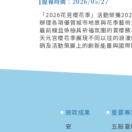
提報時間 : 2026/05/27
「2026花見櫻花季」活動榮獲2
辦理各項優質城市地景與花季藝術
最前線且係極具祈福氛圍的賞櫻勝
天元宮櫻花季展現不同以往的浪漫
銷及活動策展上的創新能量與國際
施政成果
重要專
安
五股夏