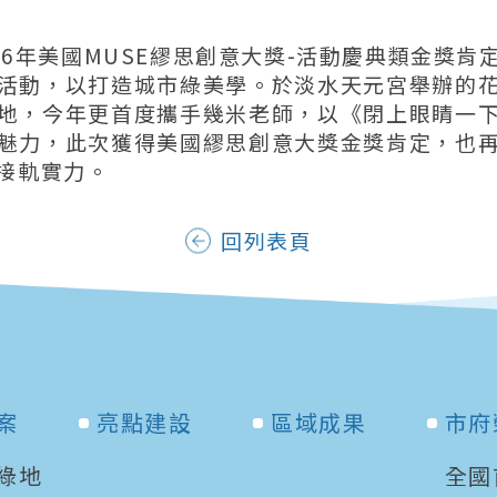
026年美國MUSE繆思創意大獎-活動慶典類金獎
活動，以打造城市綠美學。於淡水天元宮舉辦的
地，今年更首度攜手幾米老師，以《閉上眼睛一
魅力，此次獲得美國繆思創意大獎金獎肯定，也
接軌實力。
回列表頁
案
亮點建設
區域成果
市府
綠地
全國