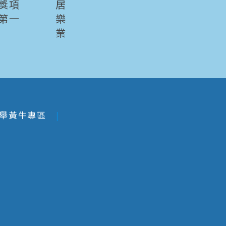
獎項
居
第一
樂
業
舉黃牛專區