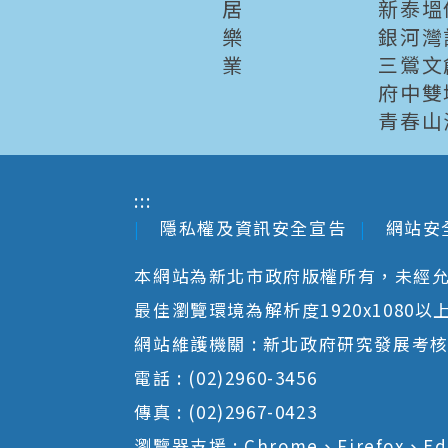
居
新泰塭
樂
銀河灣
業
三鶯文
府中雙
青春山
:::
隱私權及資訊安全宣告
網站安
本網站為新北市政府版權所有，未經
最佳瀏覽環境為解析度1920x1080以上並以
網站維護機關 : 新北政府研究發展考
電話 : (02)2960-3456
傳真 : (02)2967-0423
瀏覽器支援 : Chrome、Firefox、Ed