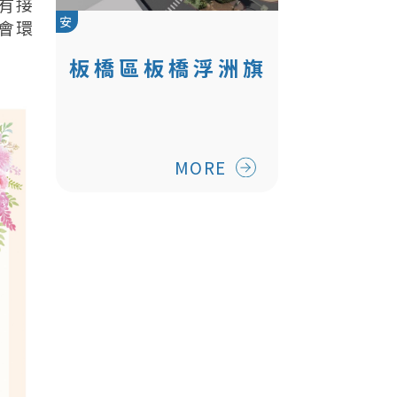
有接
安
會環
板橋區板橋浮洲旗
艦型非營利幼兒園
工程
MORE