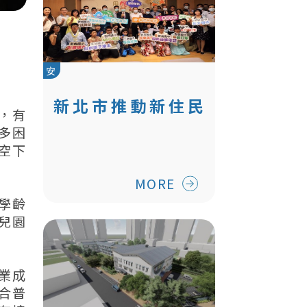
安
新北市推動新住民
，有
二代培力光榮計畫
多困
空下
MORE
學齡
兒園
業成
合普