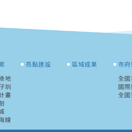
案
亮點建設
區域成果
市府
綠地
全國
仔圳
國際
計畫
全國
創
城
海線