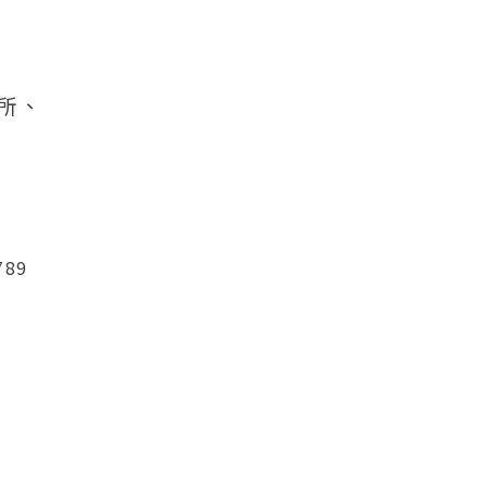
所、
。
89