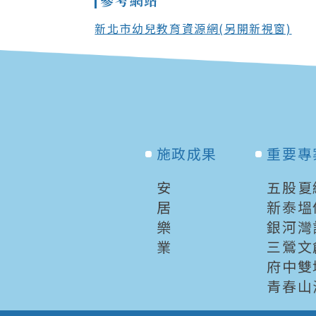
新北市幼兒教育資源網(另開新視窗)
施政成果
重要專
安
五股夏
居
新泰塭
樂
銀河灣
業
三鶯文
府中雙
青春山