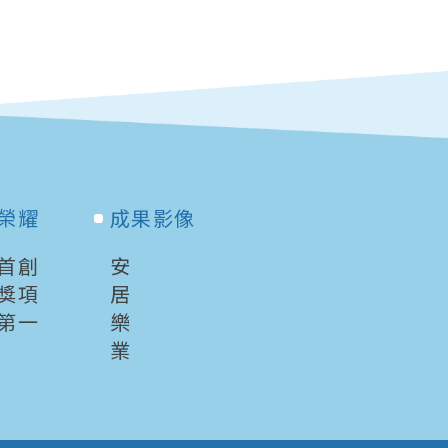
榮耀
成果影像
首創
安
獎項
居
第一
樂
業