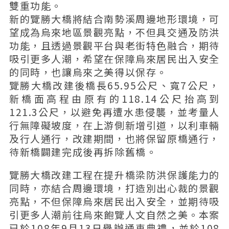
雙重功能。
新的覽勝大橋將結合南勢溪周邊地形環境，可
望成為烏來地區景觀亮點，不但具交通及防洪
功能，且透過景觀平台與老街特色融合，期待
吸引更多人潮，希望在保障烏來居民出入安全
的同時，也讓烏來之美得以保存。
覽勝大橋改建後橋長65.95公尺、寬7公尺，
新橋面高程由原有的118.14公尺抬高到
121.3公尺，以避免再遭水患侵襲，並考量人
行無障礙坡度，在上游側新增引道，以利車輛
及行人通行，改建期間，也將保留原橋通行，
待新橋闢建完成後再拆除舊橋。
覽勝大橋改建工程在提升橋梁防洪保護能力的
同時，亦結合周邊環境，打造別出心裁的景觀
亮點，不但保障烏來居民出入安全，並期待吸
引更多人潮前往烏來飽覽人文自然之美。本案
已於108年9月13日舉辦通車典禮，並於108