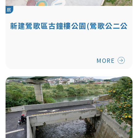
居
新建鶯歌區古鐘樓公園(鶯歌公二公
園)
MORE