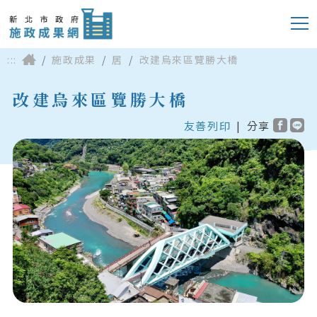
:::
施政成果
居
改建烏來區覽勝大橋
改建烏來區覽勝大橋
友善列印
|
分享