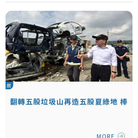
居
翻轉五股垃圾山再造五股夏綠地 棒
子與蘿蔔齊下
MORE