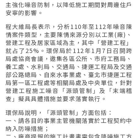
主強化噪音防制，以降低施工期間對周邊住戶
安寧的影響。
程大維局長表示，分析110年至112年噪音陳
情案件類型，主要陳情來源分別以工業(廠)、
營建工程及居家區域為主，其中「營建工程」
就占了25%。環保局於112年1月7日召開跨
局處協商會議，邀集各區公所、市府工務局、
養工處、水利局、交通局、捷運工程局及交通
部公路總局、自來水事業處、臺北市捷運工程
局第一區工程處等相關局處及中央單位，針對
營建工程施工噪音「源頭管制」及「末端稽
查」擬具具體措施並要求落實執行。
環保局說明，「源頭管制」方面包括：
一、請各目的事業主管機關落實於工程契約中
納入防噪措施；
二、廠商提報的施工計畫書需包含降噪施工方