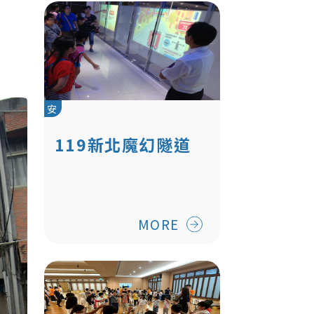
安
119新北魔幻隧道
MORE