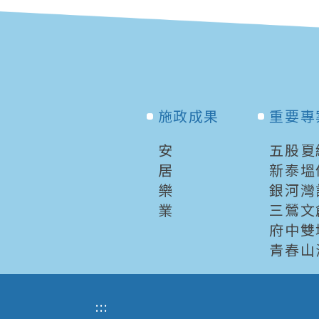
施政成果
重要專
安
五股夏
居
新泰塭
樂
銀河灣
業
三鶯文
府中雙
青春山
:::