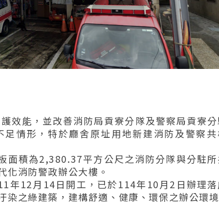
救護效能，並改善消防局貢寮分隊及警察局貢寮分
不足情形，特於廳舍原址用地新建消防及警察共
面積為2,380.37平方公尺之消防分隊與分駐
代化消防警政辦公大樓。
1年12月14日開工，已於114年10月2日辦理
汙染之綠建築，建構舒適、健康、環保之辦公環