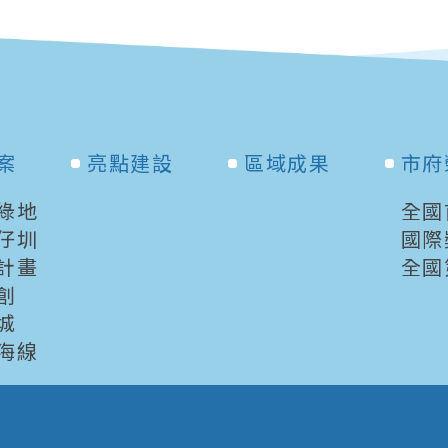
案
亮點建設
區域成果
市府
綠地
全國
仔圳
國際
計畫
全國
創
城
海線