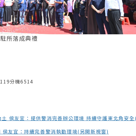
駐所落成典禮
119分機6514
土 侯友宜：提供警消完善辦公環境 持續守護東北角安全
 侯友宜：持續完善警消執勤環境(另開新視窗)