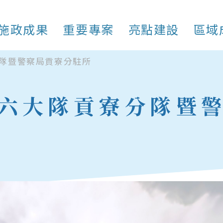
施政成果
重要專案
亮點建設
區域
隊暨警察局貢寮分駐所
六大隊貢寮分隊暨