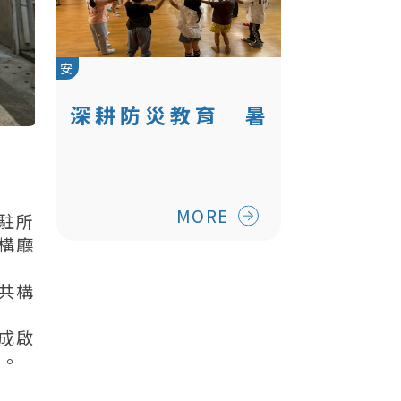
安
深耕防災教育 暑
期兒童消防夏令營
MORE
駐所
構廳
所共構
落成啟
境。