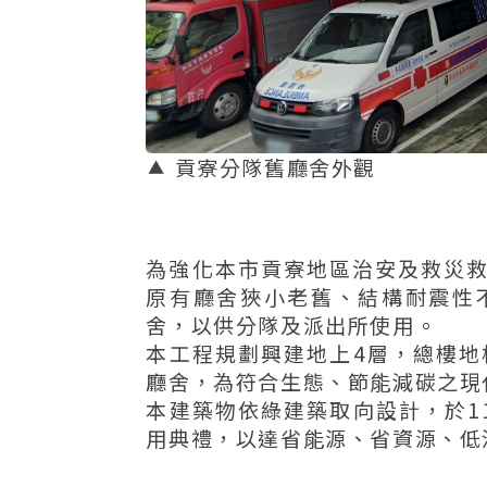
貢寮分隊舊廳舍外觀
為強化本市貢寮地區治安及救災
原有廳舍狹小老舊、結構耐震性
舍，以供分隊及派出所使用。
本工程規劃興建地上4層，總樓地板
廳舍，為符合生態、節能減碳之現
本建築物依綠建築取向設計，於11
用典禮，以達省能源、省資源、低