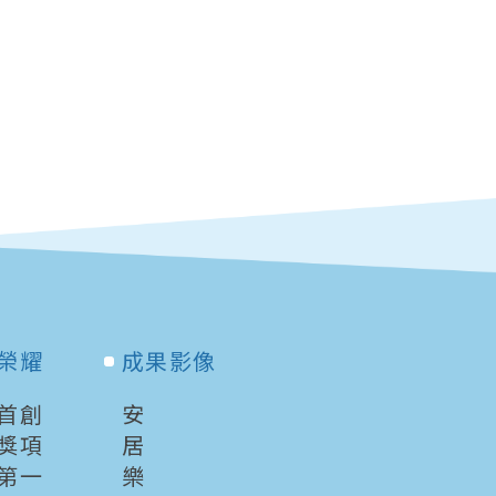
榮耀
成果影像
首創
安
獎項
居
第一
樂