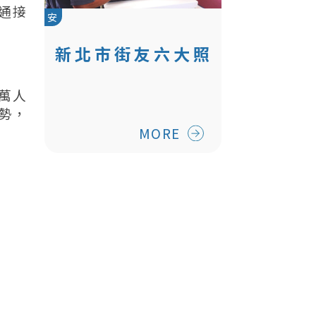
通接
安
新北市街友六大照
顧服務網
萬人
勢，
MORE