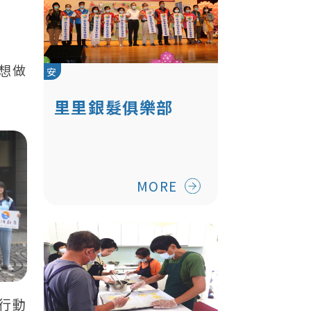
想做
安
里里銀髮俱樂部
MORE
行動