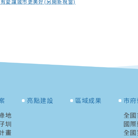
有愛讓城市更美好(另開新視窗)
案
亮點建設
區域成果
市府
綠地
全國
仔圳
國際
計畫
全國