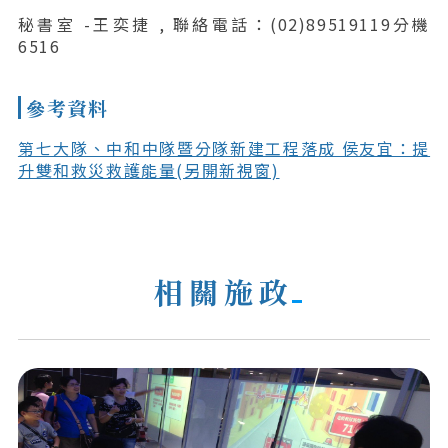
秘書室 -王奕捷 , 聯絡電話：(02)89519119分機
6516
參考資料
第七大隊、中和中隊暨分隊新建工程落成 侯友宜：提
升雙和救災救護能量(另開新視窗)
相關施政