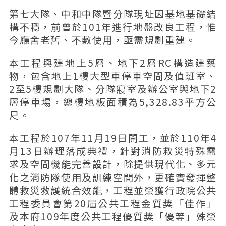
第七大隊、中和中隊暨分隊現址因基地基礎結
構不穩，前曾於101年進行地盤改良工程，惟
今廳舍老舊、不敷使用，亟需規劃重建。
本工程興建地上5層、地下2層RC構造建築
物，包含地上1樓大型車停車空間及值班室、
2至5樓規劃大隊、分隊寢室及辦公室與地下2
層停車場，總樓地板面積為5,328.83平方公
尺。
本工程於107年11月19日開工，並於110年4
月13日辦理落成典禮，針對消防救災特殊需
求及空間機能完善設計，除提供現代化、多元
化之消防隊使用及訓練空間外，更確實發揮整
體救災救護統合效能，工程並榮獲行政院公共
工程委員會第20屆公共工程金質獎「佳作」
及本府109年度公共工程優質獎「優等」殊榮