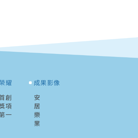
榮耀
成果影像
首創
安
獎項
居
第一
樂
業