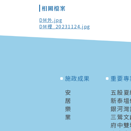
相關檔案
DM外.jpg
DM裡_20231124.jpg
施政成果
重要專
安
五股夏
居
新泰塭
樂
銀河灣
業
三鶯文
府中雙