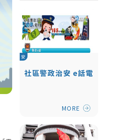
安
社區警政治安 e話電
子報 與民眾雙向溝
通
MORE