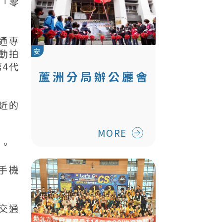
與「零
通專
安
動拍
4代
蘆洲分局辦公廳舍
暨三民派出所新建
近的
工程
MORE
序。
手機
交通