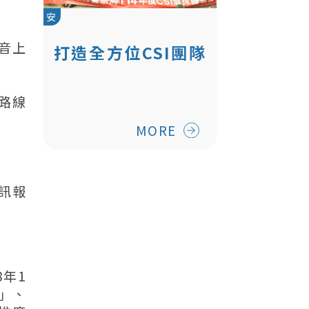
安
音上
打造全方位CSI團隊
精進刑案偵查暨鑑
識專業能力
路線
MORE
簡訊報
8年1
訊」、