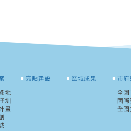
案
亮點建設
區域成果
市府
綠地
全國
仔圳
國際
計畫
全國
創
城