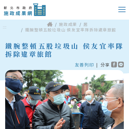
施政成果
居
:::
鐵腕整頓五股垃圾山 侯友宜率隊拆除違章旅館
鐵腕整頓五股垃圾山 侯友宜率隊
拆除違章旅館
友善列印
|
分享