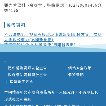
觀光管理科 -余玫萱 , 聯絡電話：(02)29603456分
機4176
參考資料
不合法就拆！視察五股垃圾山違建拆除 侯友宜：勿找
人挑戰公權力(另開新視窗)
整頓五股垃圾山 強拆違建(另開新視窗)
:::
隱私權及資訊安全宣告
網站安全政策
政府網站資料開放宣告
個資聲明
檢舉黃牛專區
本網站為新北市政府版權所有，未經允許，不得以任何
形式複製和採用