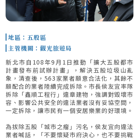
地區：五股區
主管機關：觀光旅遊局
新北市自108年9月1日推動「擴大五股都市
計畫發布前試辦計畫」，解決五股垃圾山亂
象，清查後，563家業者願意合法化，其餘不
願配合的業者陸續完成拆除。市長侯友宜率隊
拆除「鑫順工程行」違章建物，強調對毀壞市
容、影響公共安全的違法業者沒有妥協空間，
一定拆除，讓市民有一個安居樂業的好環境。
為拔除五股「城市之瘤」污名，侯友宜向違法
業者喊話，「不要懷疑市府決心，也不要挑戰