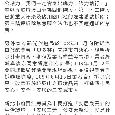
公權力，我們一定會拿出魄力，強力執行。」
整頓五股垃圾山分為四個階段，第一、二階段
已將重大汙染及佔用國用地的違建悉數拆除；
第三階段拆除無意願合法化也不回應通知的業
者。
另外本府觀光旅遊局於108年11月向附近汽
車旅館業者「貝多芬」宣達市府決心，說明拆
除計畫內容、期程及業者權益等事項，業者經
輔導後亦同意響應市府計畫; 109年3月12日
會同城鄉局等機關至現場訪視，並檢視業者自
拆辦理進度; 109年6月15日業者自行拆除完
畢，改善五股垃圾山之環境品質，打造讓市民
安心、安全、安居的三安城市。
新北市府責無旁貸為市民打造「安居樂業」的
生活環境，「安居三箭─公安大執法」就是針