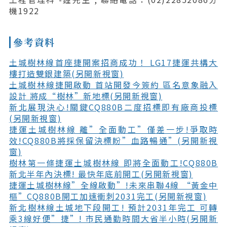
機1922
參考資料
土城樹林線首座捷開案招商成功！ LG17捷運共構大
樓打造雙銀建築(另開新視窗)
土城樹林線捷開啟動 首站開發今簽約 區名意象融入
設計 將成“樹林”新地標(另開新視窗)
新北展現決心!關鍵CQ880B二度招標即有廠商投標
(另開新視窗)
捷運土城樹林線 離”全面動工”僅差一步!爭取時
效!CQ880B將採保留決標盼”血路暢通”(另開新視
窗)
樹林第一條捷運土城樹林線 即將全面動工!CQ880B
新北半年內決標! 最快年底前開工(另開新視窗)
捷運土城樹林線”全線啟動”!未來串聯4線 “黃金中
樞”CQ880B開工加速衝刺2031完工(另開新視窗)
新北樹林線土城地下段開工! 預計2031年完工 可轉
乘3線好便”捷”! 市民通勤時間大省半小時(另開新