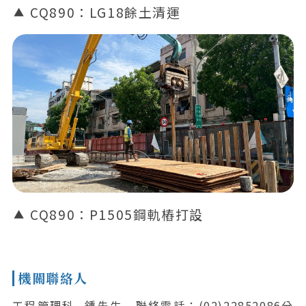
CQ890：LG18餘土清運
CQ890：P1505鋼軌樁打設
機關聯絡人
工程管理科 -鍾先生 , 聯絡電話：(02)22852086分