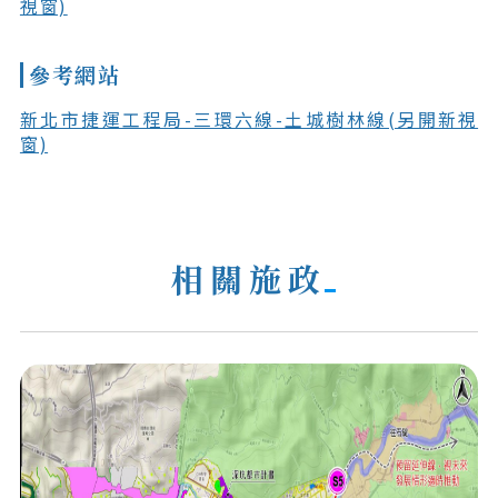
視窗)
參考網站
新北市捷運工程局-三環六線-土城樹林線(另開新視
窗)
相關施政