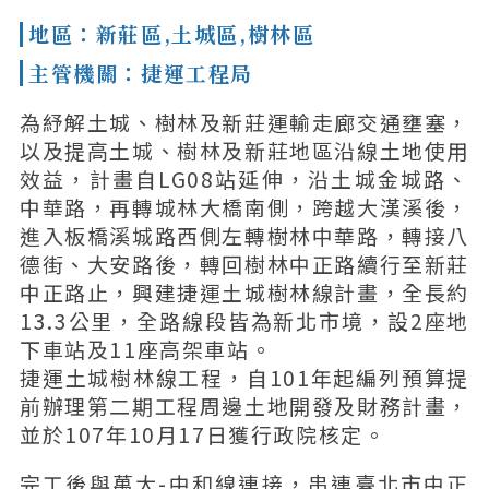
地區：新莊區,土城區,樹林區
主管機關：捷運工程局
為紓解土城、樹林及新莊運輸走廊交通壅塞，
以及提高土城、樹林及新莊地區沿線土地使用
效益，計畫自LG08站延伸，沿土城金城路、
中華路，再轉城林大橋南側，跨越大漢溪後，
進入板橋溪城路西側左轉樹林中華路，轉接八
德街、大安路後，轉回樹林中正路續行至新莊
中正路止，興建捷運土城樹林線計畫，全長約
13.3公里，全路線段皆為新北市境，設2座地
下車站及11座高架車站。
捷運土城樹林線工程，自101年起編列預算提
前辦理第二期工程周邊土地開發及財務計畫，
並於107年10月17日獲行政院核定。
完工後與萬大-中和線連接，串連臺北市中正