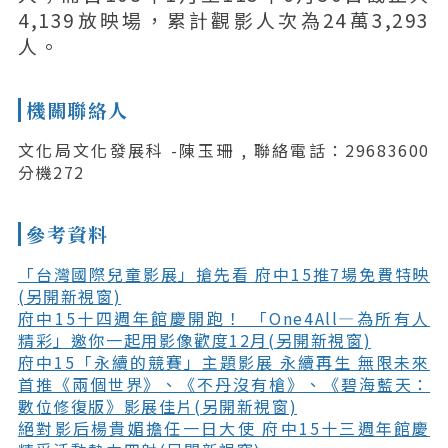
4,139放映場，累計觀影人次為24萬3,293
人。
機關聯絡人
文化局文化發展科 -陳玉珊 , 聯絡電話：29683600
分機272
參考資料
「台灣國際兒童影展」搶先看 府中15推7場免費特映
(另開新視窗)
府中15十四週年館慶開跑！ 「One4All—為所有人
精彩」邀你一起用影像歡度12月(另開新視窗)
府中15「永續的競賽」主題影展 永續再生 無限未來
首推《兩個世界》、《不丹沒有槍》、《碧海藍天：
數位修復版》影展佳片(另開新視窗)
絕對影后楊貴媚擔任一日大使 府中15十三週年館慶