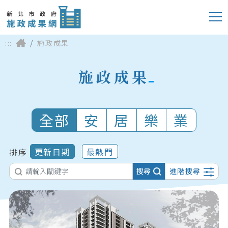
:::
施政成果
施政成果
全部
安
居
樂
業
更新日期
最熱門
排序
搜尋
進階搜尋