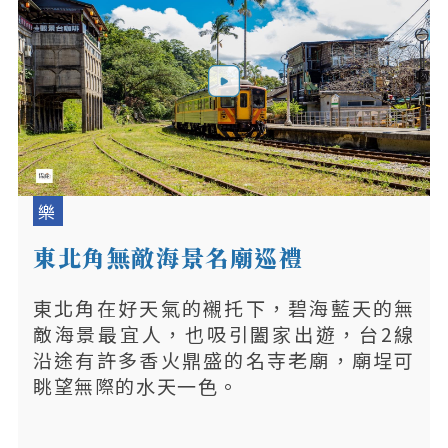
樂
東北角無敵海景名廟巡禮
東北角在好天氣的襯托下，碧海藍天的無
敵海景最宜人，也吸引闔家出遊，台2線
沿途有許多香火鼎盛的名寺老廟，廟埕可
眺望無際的水天一色。