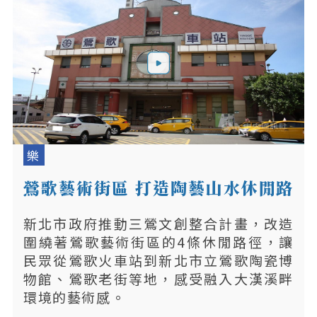
樂
鶯歌藝術街區 打造陶藝山水休閒路
徑
新北市政府推動三鶯文創整合計畫，改造
圍繞著鶯歌藝術街區的4條休閒路徑，讓
民眾從鶯歌火車站到新北市立鶯歌陶瓷博
物館、鶯歌老街等地，感受融入大漢溪畔
環境的藝術感。