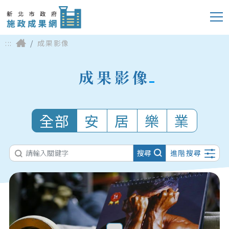
:::
成果影像
成果影像
全部
安
居
樂
業
搜尋
進階搜尋