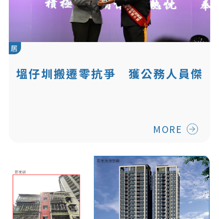
居
塭仔圳搬遷零抗爭 獲公務人員傑
出貢獻獎肯定
MORE