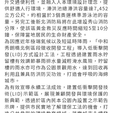
升交通便利性，並融入人本環境設計理念，提
供舒適人行環境，滯洪池總滯洪容量達7,452
立方公尺，約相當於3個奧運標準游泳池的容
量。另完工後新北消防局將在此增設秀山消防
分隊，使該區黃金救災反應時間縮短5至10分
鐘，保障當地居民的生命財產安全。
為因應近年極端氣候以及短延時降雨，「中和
秀朗橋北側區段徵收開發工程」導入低衝擊開
發(LID)方式設計工法，工程透過建置雨水貯
留槽有效調節暴雨排水量減輕淹水風險，貯留
槽的雨水亦可作為公園景觀用水，達到回收再
利用且兼具防洪防災功效，打造會呼吸的海綿
城市。
為有效宣導永續工法成效，建置低衝擊開發技
術(LID)示範區，展現兼顧開發與環境保護的
新典範，透過於區內民本公園內設置之示範告
示牌，提供市民實地了解環保工法的機會，打