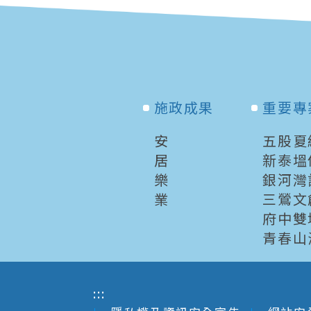
施政成果
重要專
安
五股夏
居
新泰塭
樂
銀河灣
業
三鶯文
府中雙
青春山
:::