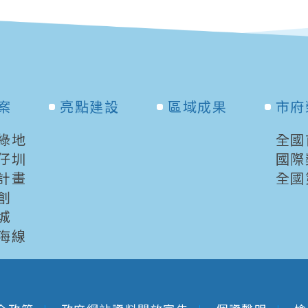
案
亮點建設
區域成果
市府
綠地
全國
仔圳
國際
計畫
全國
創
城
海線