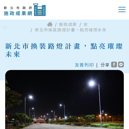
施政成果
安
:::
新北市換裝路燈計畫，點亮璀璨未來
新北市換裝路燈計畫，點亮璀璨
未來
友善列印
|
分享