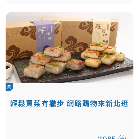
業
輕鬆買菜有撇步 網路購物來新北逛
菜市
MORE