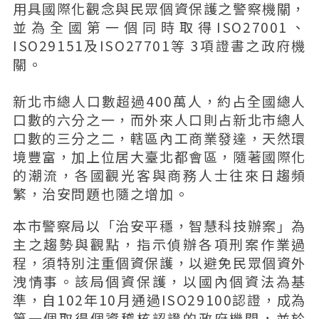
用具國際化觀念與民眾個資保護之警察機關，
並為全國第一個同時取得ISO27001、
ISO29151及ISO27701等 3項證書之政府機
關。
新北市總人口數超過400萬人，約占全國總人
口數的六分之一，而外來人口則占新北市總人
口數的三分之二，轄區內工商業發達，天然環
境豐富，加上位居大臺北都會區，隨著國際化
的潮流，各國觀光客與商務人士往來日趨頻
繁，治安問題也隨之增加。
本市警察局以「治安平穩，智慧科技辦案」為
主之趨勢與觀點，指示偵辦各項刑案作業過
程，須特別注重個資保護，以避免民眾個資外
洩情事。該局個資保護，以國內個資法為基
準，自102年10月通過ISO29100認證，成為
第一個取得個資稽核認證的政府機關，並於