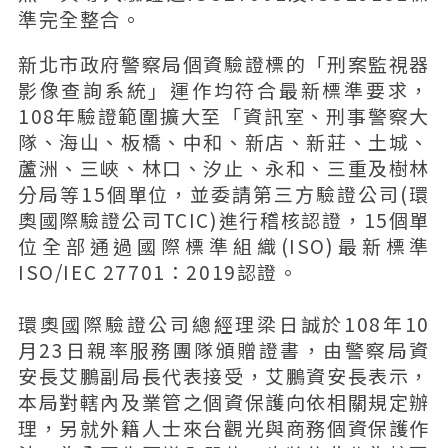
準完全整合。
新北市政府警察局個資驗證標的「刑案監視器
影像查詢系統」運作均符合最新標準要求，
108年驗證範圍擴大至「資訊室、刑事警察大
隊、海山、板橋、中和、新店、新莊、土城、
蘆洲、三峽、林口、汐止、永和、三重及樹林
分局等15個單位，並委請第三方驗證公司(環
奧國際驗證公司TCIC)進行稽核認證，15個單
位全部通過國際標準組織(ISO)最新標準
ISO/IEC 27701：2019認證。
環奧國際驗證公司總經理梁日誠於108年10
月23日親率服務團隊頒贈證書，由警察局資
安長艾鵬副局長代表接受，艾鵬資安長表示，
本局對轄內及業管之個資保護向依相關規定辦
理，另就外籍人士來台觀光與商務個資保護作