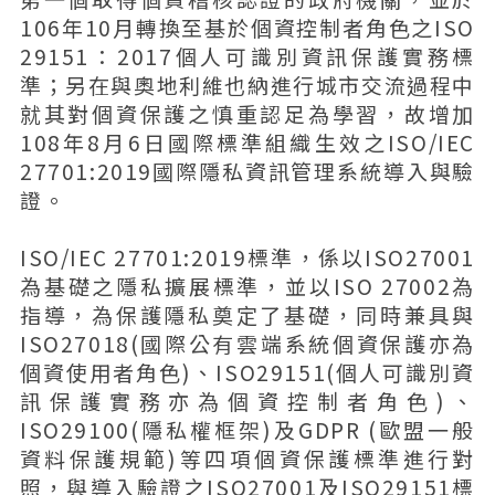
106年10月轉換至基於個資控制者角色之ISO
29151：2017個人可識別資訊保護實務標
準；另在與奧地利維也納進行城市交流過程中
就其對個資保護之慎重認足為學習，故增加
108年8月6日國際標準組織生效之ISO/IEC
27701:2019國際隱私資訊管理系統導入與驗
證。
ISO/IEC 27701:2019標準，係以ISO27001
為基礎之隱私擴展標準，並以ISO 27002為
指導，為保護隱私奠定了基礎，同時兼具與
ISO27018(國際公有雲端系統個資保護亦為
個資使用者角色)、ISO29151(個人可識別資
訊保護實務亦為個資控制者角色)、
ISO29100(隱私權框架)及GDPR (歐盟一般
資料保護規範)等四項個資保護標準進行對
照，與導入驗證之ISO27001及ISO29151標