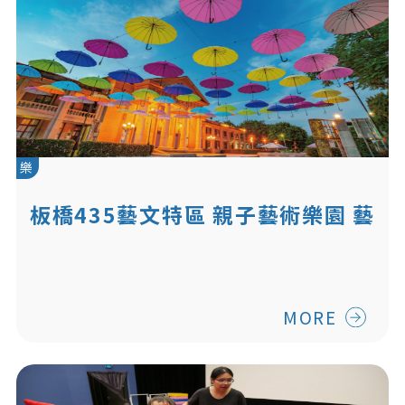
樂
板橋435藝文特區 親子藝術樂園 藝
術家夢想基地
MORE