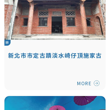
樂
新北市市定古蹟淡水崎仔頂施家古
厝 修復及再利用第2期工程
MORE