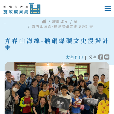
施政成果
樂
:::
青春山海線-猴硐煤礦文史漫遊計畫
青春山海線-猴硐煤礦文史漫遊計
畫
友善列印
|
分享