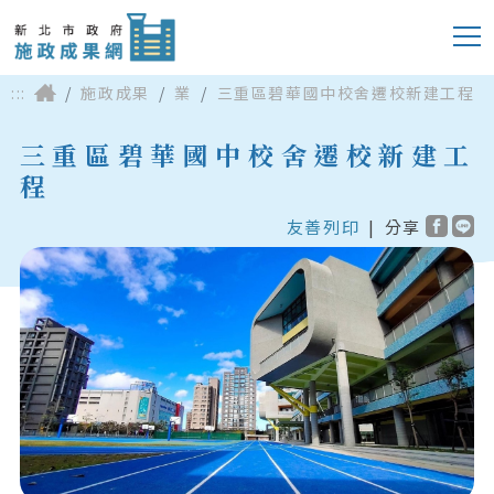
:::
施政成果
業
三重區碧華國中校舍遷校新建工程
三重區碧華國中校舍遷校新建工
程
友善列印
|
分享