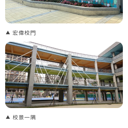
宏偉校門
校景一隅