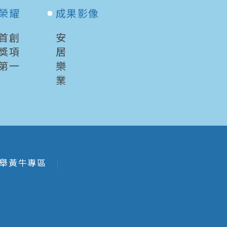
榮耀
成果影像
首創
安
獎項
居
第一
樂
業
舉黃牛專區