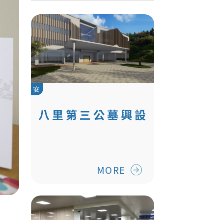
安
八里第三公墓興設
第二納骨塔工程(設
計中)
MORE