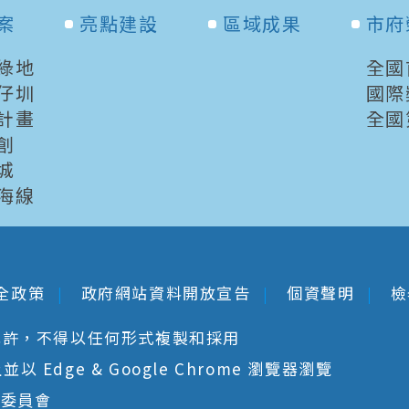
案
亮點建設
區域成果
市府
綠地
全國
仔圳
國際
計畫
全國
創
城
海線
全政策
政府網站資料開放宣告
個資聲明
檢
允許，不得以任何形式複製和採用
 Edge & Google Chrome 瀏覽器瀏覽
核委員會