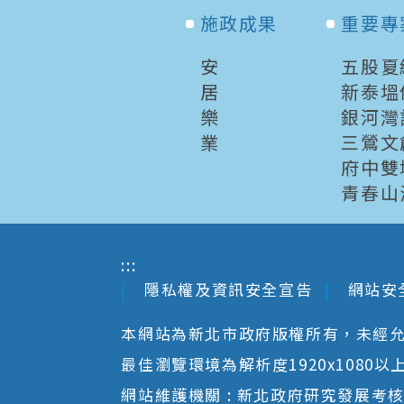
施政成果
重要專
安
五股夏
居
新泰塭
樂
銀河灣
業
三鶯文
府中雙
青春山
:::
隱私權及資訊安全宣告
網站安
本網站為新北市政府版權所有，未經
最佳瀏覽環境為解析度1920x1080以上並以
網站維護機關 : 新北政府研究發展考