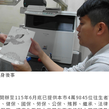
人身後事
辦至115年6月底已提供本市4萬9845位往生
捐、健保、國保、勞保、公保、殯葬、繼承、法律