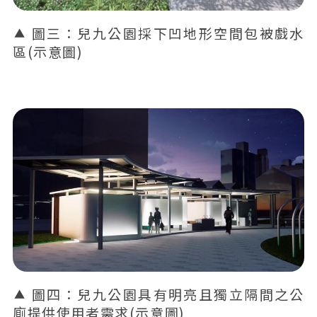
圖三：兒九公園採下凹地形空間包被戲水
區(示意圖)
圖四：兒九公園具有明亮且獨立隔間之公
廁提供使用者需求(示意圖)