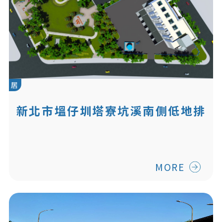
居
新北市塭仔圳塔寮坑溪南側低地排
水設施新建工程
MORE