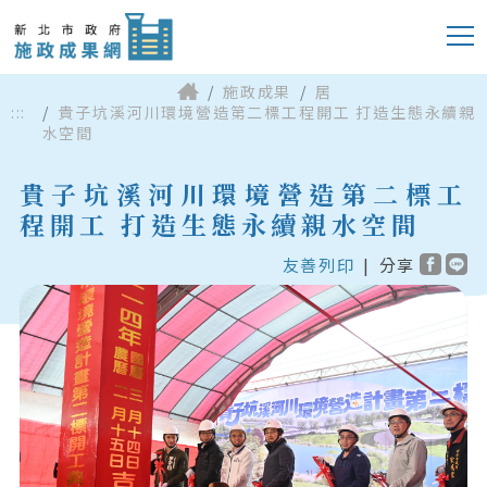
施政成果
居
:::
貴子坑溪河川環境營造第二標工程開工 打造生態永續親
水空間
貴子坑溪河川環境營造第二標工
程開工 打造生態永續親水空間
友善列印
|
分享