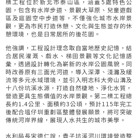
標工程位於新北市泰山區，涵蓋5處特色公
園，包含有水岸步道、景觀大草原、兒童遊戲
區及庭園空中步道等，不僅強化城市水岸景
觀，更為市民打造休憩、文化與生態並存的休
憩環境，也是日常居所的後花園。
他強調，工程設計理念取自當地歷史記憶，結
合居民灌溉、戲水、梯田景觀等文化記憶語
彙，透過設計轉化為嶄新的水岸公園風貌。同
時改善原有三面光河道，導入深潭、淺灘及緩
流等多元水域環境，並引入明志科大旁山溝及
十八份坑溪水源，打造自然棲地、淨化水質，
營造更具生態價值的水岸景觀。第二標工程總
長約1.4公里、面積約3公頃，預計115年完工
後配合塭仔圳重劃區整體發展願景，將可突破
傳統河岸界線，展現人水共生的城市美學。
水利局長宋德仁說，貴子坑溪河川環境營造整