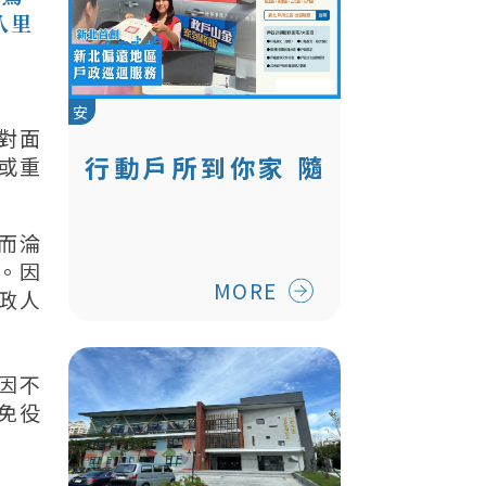
八里
安
對面
行動戶所到你家 隨
或重
到隨辦超快速
而淪
。因
MORE
政人
因不
免役