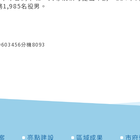
1,985名役男。
603456分機8093
案
亮點建設
區域成果
市府