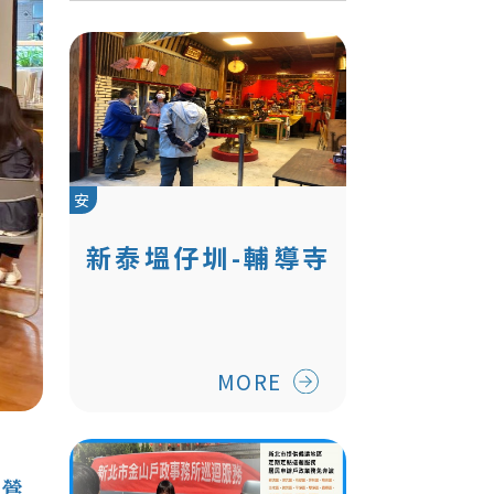
安
新泰塭仔圳-輔導寺
廟搬遷
MORE
,鶯