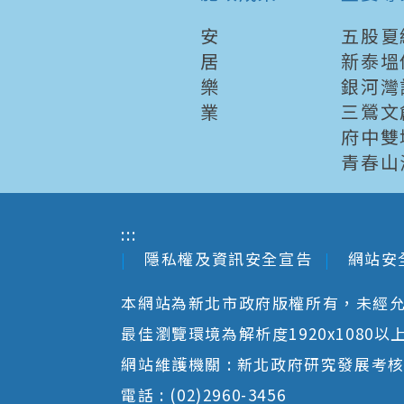
安
五股夏
居
新泰塭
樂
銀河灣
業
三鶯文
府中雙
青春山
:::
隱私權及資訊安全宣告
網站安
本網站為新北市政府版權所有，未經
最佳瀏覽環境為解析度1920x1080以上並以
網站維護機關 : 新北政府研究發展考
電話 : (02)2960-3456