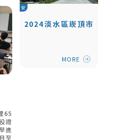
安
2024淡水區崁頂市
民活動中心暨公共
化幼兒園啟用
MORE
65
役證
早進
月至