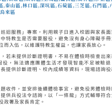
區,泰山區,林口區,深坑區,石碇區,三芝區,石門區,
,烏來區
園巡迴服務」專案，利用親子日進入校園與家長面
家中特教生是否需要服役，避免沒有身心障礙手冊
位而入伍，以維護特教生權益，也讓家長放心。
生，若未提供診斷證明書，不易在體檢時檢查出來
服役，無法適應團體生活才發現智能不足被驗退
家長提供診斷證明、校內成績等資料，現場諮詢役
問題收件，並安排後續體檢事宜，避免役男體檢時
時提供兵役法令諮詢，以「一條龍」方式輔導符合
役政署及家長肯定。