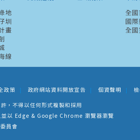
綠地
全國
仔圳
國際
計畫
全國
創
城
海線
全政策
政府網站資料開放宣告
個資聲明
檢
允許，不得以任何形式複製和採用
 Edge & Google Chrome 瀏覽器瀏覽
核委員會