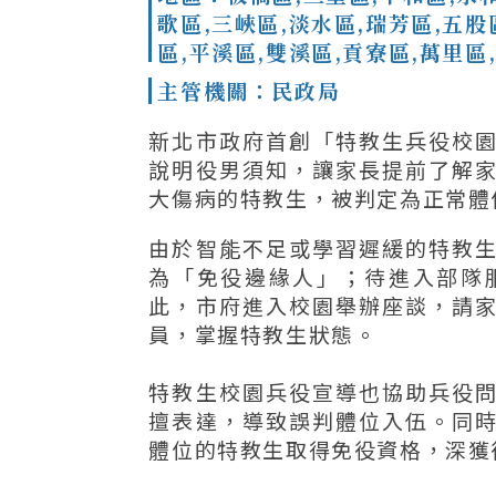
歌區,三峽區,淡水區,瑞芳區,五股
區,平溪區,雙溪區,貢寮區,萬里區
主管機關：民政局
新北市政府首創「特教生兵役校
說明役男須知，讓家長提前了解
大傷病的特教生，被判定為正常體
由於智能不足或學習遲緩的特教
為「免役邊緣人」；待進入部隊
此，市府進入校園舉辦座談，請
員，掌握特教生狀態。
特教生校園兵役宣導也協助兵役
擅表達，導致誤判體位入伍。同
體位的特教生取得免役資格，深獲