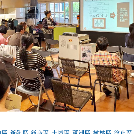
區,新莊區,新店區,土城區,蘆洲區,樹林區,汐止區