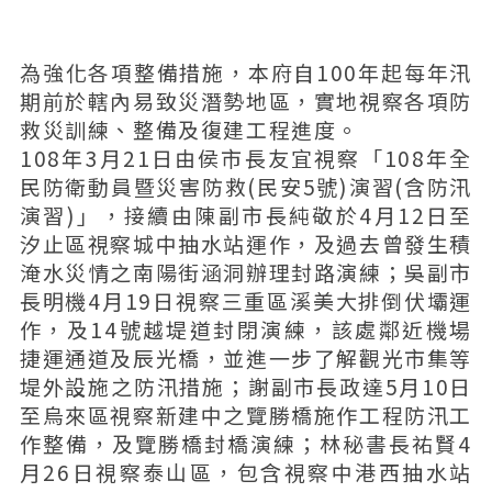
為強化各項整備措施，本府自100年起每年汛
期前於轄內易致災潛勢地區，實地視察各項防
救災訓練、整備及復建工程進度。
108年3月21日由侯市長友宜視察「108年全
民防衛動員暨災害防救(民安5號)演習(含防汛
演習)」，接續由陳副市長純敬於4月12日至
汐止區視察城中抽水站運作，及過去曾發生積
淹水災情之南陽街涵洞辦理封路演練；吳副市
長明機4月19日視察三重區溪美大排倒伏壩運
作，及14號越堤道封閉演練，該處鄰近機場
捷運通道及辰光橋，並進一步了解觀光市集等
堤外設施之防汛措施；謝副市長政達5月10日
至烏來區視察新建中之覽勝橋施作工程防汛工
作整備，及覽勝橋封橋演練；林秘書長祐賢4
月26日視察泰山區，包含視察中港西抽水站