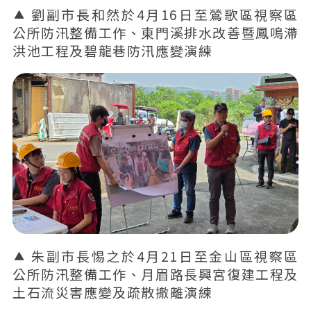
劉副市長和然於4月16日至鶯歌區視察區
公所防汛整備工作、東門溪排水改善暨鳳鳴滯
洪池工程及碧龍巷防汛應變演練
朱副市長惕之於4月21日至金山區視察區
公所防汛整備工作、月眉路長興宮復建工程及
土石流災害應變及疏散撤離演練