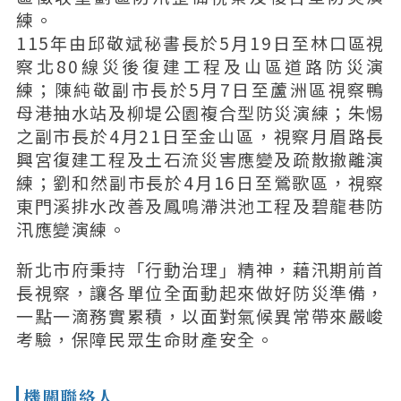
練。
115年由邱敬斌秘書長於5月19日至林口區視
察北80線災後復建工程及山區道路防災演
練；陳純敬副市長於5月7日至蘆洲區視察鴨
母港抽水站及柳堤公園複合型防災演練；朱惕
之副市長於4月21日至金山區，視察月眉路長
興宮復建工程及土石流災害應變及疏散撤離演
練；劉和然副市長於4月16日至鶯歌區，視察
東門溪排水改善及鳳鳴滯洪池工程及碧龍巷防
汛應變演練。
新北市府秉持「行動治理」精神，藉汛期前首
長視察，讓各單位全面動起來做好防災準備，
一點一滴務實累積，以面對氣候異常帶來嚴峻
考驗，保障民眾生命財產安全。
機關聯絡人