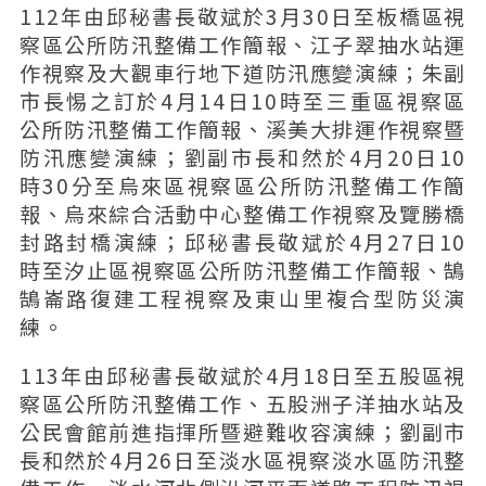
112年由邱秘書長敬斌於3月30日至板橋區視
察區公所防汛整備工作簡報、江子翠抽水站運
作視察及大觀車行地下道防汛應變演練；朱副
市長惕之訂於4月14日10時至三重區視察區
公所防汛整備工作簡報、溪美大排運作視察暨
防汛應變演練；劉副市長和然於4月20日10
時30分至烏來區視察區公所防汛整備工作簡
報、烏來綜合活動中心整備工作視察及覽勝橋
封路封橋演練；邱秘書長敬斌於4月27日10
時至汐止區視察區公所防汛整備工作簡報、鵠
鵠崙路復建工程視察及東山里複合型防災演
練。
113年由邱秘書長敬斌於4月18日至五股區視
察區公所防汛整備工作、五股洲子洋抽水站及
公民會館前進指揮所暨避難收容演練；劉副市
長和然於4月26日至淡水區視察淡水區防汛整