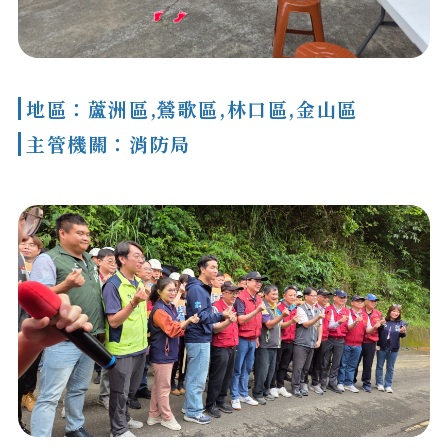
地區：蘆洲區,鶯歌區,林口區,金山區
主管機關：消防局