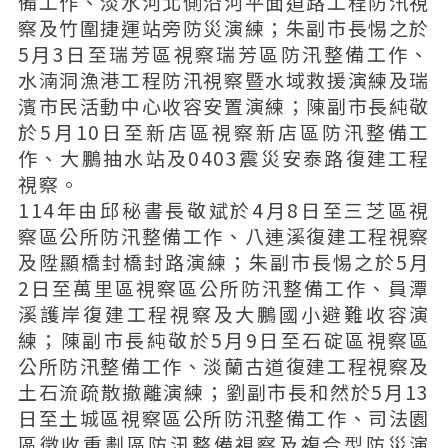
備工作、淡水河北側沿河平面道路工程防汛視
察及竹圍捷運站旁防災演練；朱副市長惕之於
5月3日至瑞芳區視察瑞芳區防汛整備工作、
水湳洞漁港工程防汛視察暨水域救援演練及瑞
濱市民活動中心收容安置演練；陳副市長純敬
於5月10日至新店區視察新店區防汛整備工
作、大鵬抽水站及0403震災安泰路復建工程
視察。
114年由邱秘書長敬斌於4月8日至三芝區視
察區公所防汛整備工作、八連溪復建工程視察
及陞顯橋封橋封路演練；朱副市長惕之於5月
2日至萬里區視察區公所防汛整備工作、員潭
溪護岸復建工程視察及大鵬國小避難收容演
練；陳副市長純敬於5月9日至石碇區視察區
公所防汛整備工作、淡蘭古道復建工程視察及
土石流疏散撤離演練；劉副市長和然於5月13
日至土城區視察區公所防汛整備工作、司法園
區徵收重劃區防汛整備視察及複合型防災演