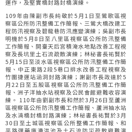
運作，及堅實橋封路封橋演練。
109年由陳副市長純敬於5月1日至鶯歌區視
察區公所防汛整備工作簡報、三鶯大橋改建工
程防汛視察及碧龍巷防汛應變演練；吳副市長
明機於5月8日至八里區視察區公所防汛整備
工作簡報、開臺天后宮積淹水地點改善工程視
察及長坑里土石流疏散演練；林秘書長祐賢於
5月15日至淡水區視察區公所防汛整備工作簡
報、中正東路2段5巷口排水改善工程視察及
竹圍捷運站涵洞封路演練；謝副市長政達於5
月22日至五股區視察區公所防汛整備工作簡
報、洲子洋抽水站視察及公民會館避難收容演
練。 110年由劉副市長和然於3月26日至蘆洲
區視察區公所防汛整備工作簡報、蘆洲抽水站
及水湳橋封橋封路演練；林秘書長祐賢於3月
30日至土城區視察區公所整備工作簡報、和
平路彈藥庫滯洪池及土石流防災疏散避難演