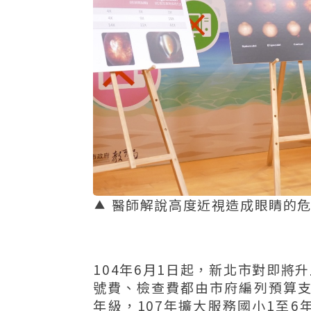
醫師解說高度近視造成眼睛的危害
104年6月1日起，新北市對即將
號費、檢查費都由市府編列預算支應
年級，107年擴大服務國小1至6