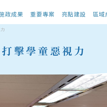
施政成果
重要專案
亮點建設
區域
視力
 打擊學童惡視力