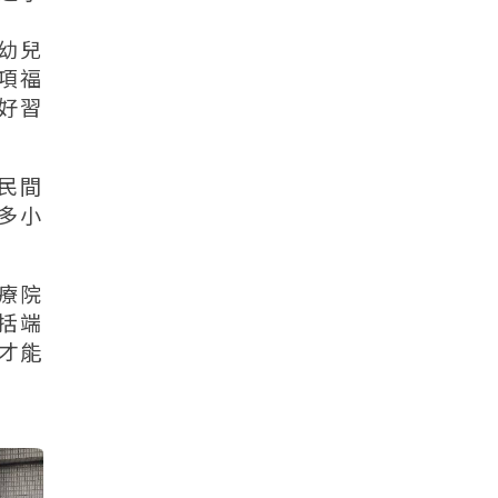
幼兒
項福
好習
民間
多小
療院
括端
才能