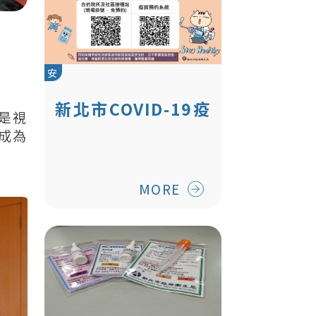
安
新北市COVID-19疫
是視
苗安心打
成為
MORE