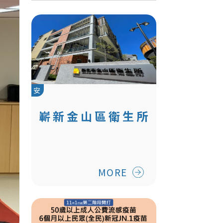
安
嶄新金山區衛生所
暨日照中心 守護北
海岸打造全齡照護
「金」安心
MORE