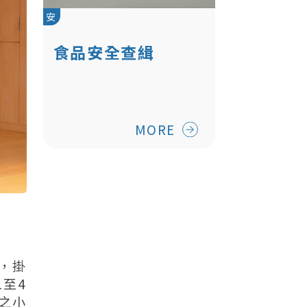
安
食品安全查緝
MORE
，掛
1至4
之小