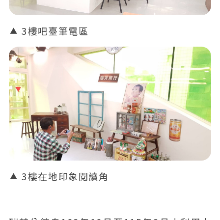
3樓吧臺筆電區
3樓在地印象閱讀角