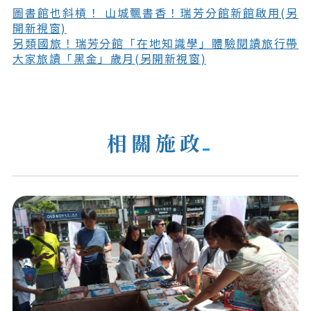
圖書館也斜槓！ 山城飄書香！瑞芳分館新館啟用(另
開新視窗)
另類國旅！瑞芳分館「在地知識學」體驗閱讀旅行帶
大家旅讀「黑金」歲月(另開新視窗)
相關施政