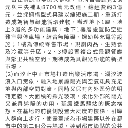
元與中央補助8700萬元改建，總經費約3億
元，並採鋼構型式興建以縮短施工期，重新打
造成為智慧綠能循環建物，辦理地下1層、地
上3層的多功能建築，地下1樓層設置防空避
難室與停車場，結合無障礙、婦幼與充電等設
施；1樓為傳統零售市場，規劃肉品、生熟食
及冷藏等分區，2、3樓設置複合式景觀餐廳
與鄰里共融空間，期待成為具觀光功能的新型
市場。
(2)而汐止中正市場打造出樂活市場、潮汐波
浪入口意象，融入地景讓陽光與空氣能夠充足
地與內部空間對流，同時又保有內外區分的明
確定義。大面積的採光玻璃，柔化外部的陽光
又兼具遮陽的功用，延續鐵馬驛站的概念構
想。在基地的前後側設置大尺度的樓梯，引導
人群向上步行，使露臺成為市場建築以外在都
市中的第二個公共場域，達到都市節點的公共