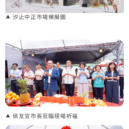
汐止中正市場模擬圖
侯友宜市長蒞臨現場祈福