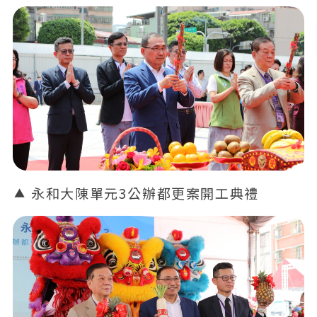
永和大陳單元3公辦都更案開工典禮