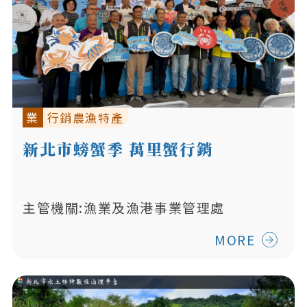
業
行銷農漁特產
新北市螃蟹季 萬里蟹行銷
主管機關:漁業及漁港事業管理處
MORE