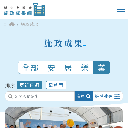
:::
施政成果
施政成果
全部
安
居
樂
業
更新日期
最熱門
排序
搜尋
進階搜尋