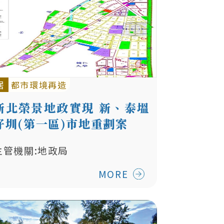
居
都市環境再造
新北榮景地政實現 新、泰塭
仔圳(第一區)市地重劃案
主管機關:地政局
MORE