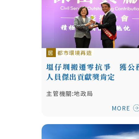
居
都市環境再造
塭仔圳搬遷零抗爭 獲公
人員傑出貢獻獎肯定
主管機關:地政局
MORE