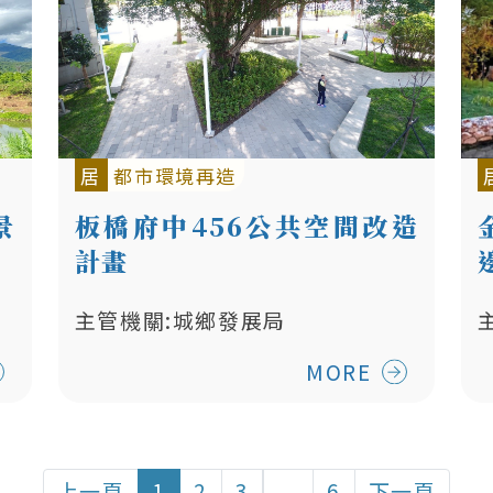
居
都市環境再造
景
板橋府中456公共空間改造
計畫
主管機關:城鄉發展局
MORE
上一頁
1
2
3
...
6
下一頁