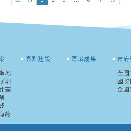
案
亮點建設
區域成果
市府
綠地
全國
仔圳
國際
計畫
全國
創
城
海線