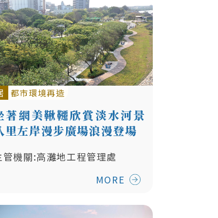
居
都市環境再造
坐著網美鞦韆欣賞淡水河景
八里左岸漫步廣場浪漫登場
主管機關:高灘地工程管理處
MORE