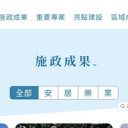
施政成果
重要專案
亮點建設
區域
施政成果
全部
安
居
樂
業