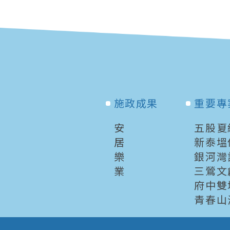
施政成果
重要專
安
五股夏
居
新泰塭
樂
銀河灣
業
三鶯文
府中雙
青春山