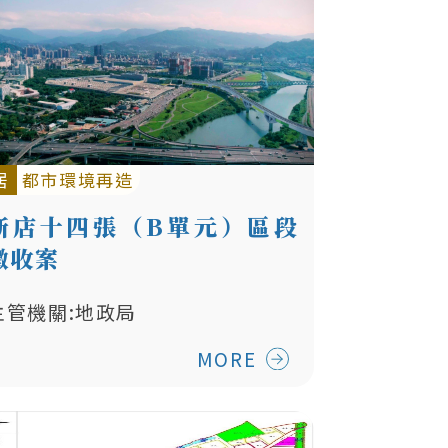
居
都市環境再造
新店十四張（B單元）區段
徵收案
主管機關:地政局
MORE