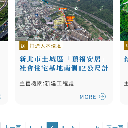
居
打造人本環境
新北市土城區「頂福安居」
社會住宅基地南側12公尺計
畫道路開闢（含雨水箱涵設
主管機關:新建工程處
置）工程
MORE
上一頁
1
2
3
4
5
...
9
下一頁