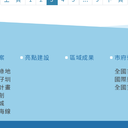
案
亮點建設
區域成果
市府
綠地
全國
仔圳
國際
計畫
全國
創
城
海線