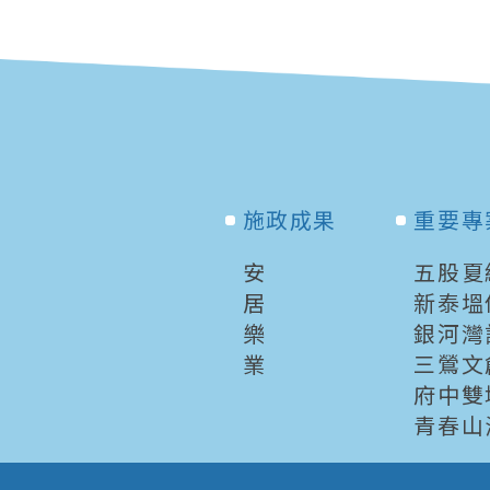
施政成果
重要專
安
五股夏
居
新泰塭
樂
銀河灣
業
三鶯文
府中雙
青春山