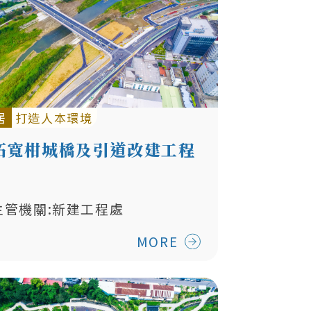
居
打造人本環境
拓寬柑城橋及引道改建工程
主管機關:新建工程處
MORE