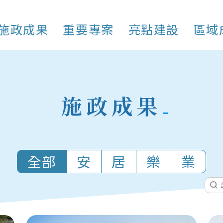
施政成果
重要專案
亮點建設
區域
施政成果
全部
安
居
樂
業