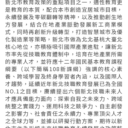
新北市教育政策的重點項目之一，適性教育更
是教育的本質，配合本市創造宜居城市目標，
永續發展及零碳翻轉等精神，以及推動創生地
方發展，結合在地產業脈動發展新工商業模
式，同時再創新升級轉型，打造智慧城市及優
化製造業等策略，新北市做為北北基桃大臺北
核心地位，亦積極吸引國際產業進駐，讓新北
市率先從技職教育體制中，培育在地產業所需
的專業人才，並符應十二年國民基本教育課程
綱要（以下簡稱108新課綱）強調的核心素
養、跨域學習及終身學習者內涵，以及國際人
才趨勢，延續近年新北技職教育發展已為全國
NO.1之目標，賡續提出六個新北技職未來人
才應具備能力面向：探索自我之未來力、跨域
統整之實踐力、運用科技之競爭力、自主創發
之影響力、社會責任之永續力、專業頂尖人才
之全球力等，並據以研擬行動方案，期待以新