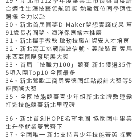
29、新北市112學年度畢業生市長獎首度結
合適性生涯技藝領航頒獎 勉勵每位同學適性
選擇 全力以赴
30、新北首屆圓夢D-Maker夢想實踐成果 幫
91歲長者圓夢、海洋保育繪本推廣
31、新北攜手微軟 啟動技職AI資安人才培育
32、新北高工挑戰腦波信號、義肢裝置 奪馬
來西亞國際發明展大獎
33、首屆「技職力100」競賽 新北獲選35件
5項入圍Top10 全國最多
34、新北鶯歌工商勇奪德國紅點設計大獎等5
座國際大獎
35、全國技能競賽青少年組新北金牌數連霸
打造技能競賽新北里程碑
36、新北首創HOPE希望地圖 協助國中畢業
生升學就業雙管齊下
37、全國唯一 新北支持青少年技能菁英 探索