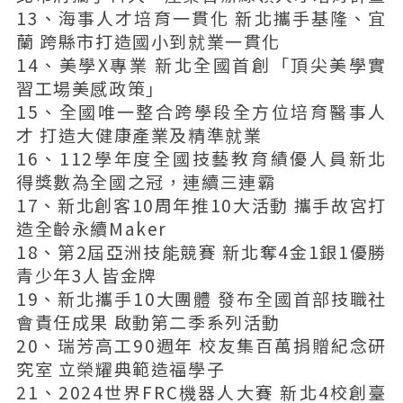
13、海事人才培育一貫化 新北攜手基隆、宜
蘭 跨縣市打造國小到就業一貫化
14、美學X專業 新北全國首創「頂尖美學實
習工場美感政策」
15、全國唯一整合跨學段全方位培育醫事人
才 打造大健康產業及精準就業
16、112學年度全國技藝教育績優人員新北
得獎數為全國之冠，連續三連霸
17、新北創客10周年推10大活動 攜手故宮打
造全齡永續Maker
18、第2屆亞洲技能競賽 新北奪4金1銀1優勝
青少年3人皆金牌
19、新北攜手10大團體 發布全國首部技職社
會責任成果 啟動第二季系列活動
20、瑞芳高工90週年 校友集百萬捐贈紀念研
究室 立榮耀典範造福學子
21、2024世界FRC機器人大賽 新北4校創臺