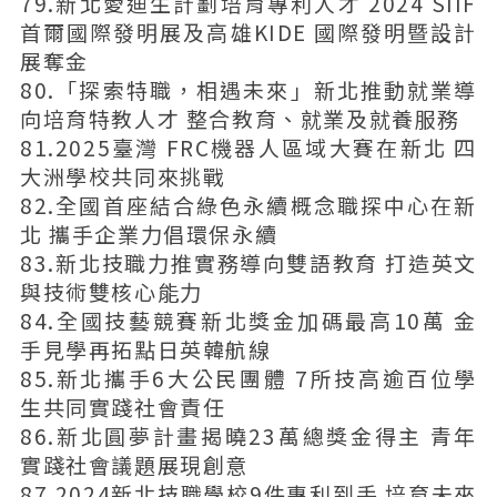
79.新北愛迪生計劃培育專利人才 2024 SIIF
首爾國際發明展及高雄KIDE 國際發明暨設計
展奪金
80.「探索特職，相遇未來」新北推動就業導
向培育特教人才 整合教育、就業及就養服務
81.2025臺灣 FRC機器人區域大賽在新北 四
大洲學校共同來挑戰
82.全國首座結合綠色永續概念職探中心在新
北 攜手企業力倡環保永續
83.新北技職力推實務導向雙語教育 打造英文
與技術雙核心能力
84.全國技藝競賽新北獎金加碼最高10萬 金
手見學再拓點日英韓航線
85.新北攜手6大公民團體 7所技高逾百位學
生共同實踐社會責任
86.新北圓夢計畫揭曉23萬總獎金得主 青年
實踐社會議題展現創意
87.2024新北技職學校9件專利到手 培育未來