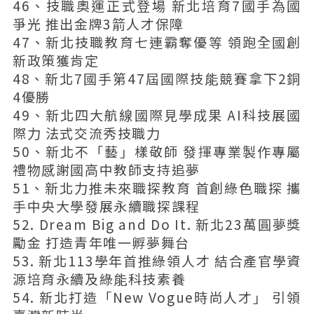
46、技職奧運正式登場 新北培育7國手為國
爭光 推出金牌3箭人才保障
47、新北技職教育七連霸奪優等 領跑全國創
新政策獲肯定
48、新北7國手第47屆國際技能競賽拿下2銅
4優勝
49、新北四大航線國際見學成果 AI科技展國
際力 法式交流秀技職力
50、新北不「藝」樣敬師 發揮專業製作專屬
禮物感謝國高中教師支持追夢
51、新北力推未來職探教育 首創綠色職探 攜
手中央大學發展永續職探課程
52. Dream Big and Do It. 新北23萬圓夢獎
勵金 打造青年唯一孵夢舞台
53. 新北113學年首推綠領人才 結合產官學資
源培育永續及綠能科技素養
54. 新北打造「New Vogue時尚人才」 引領