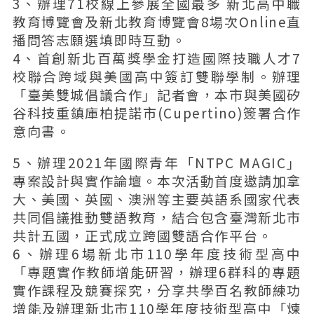
3、辦理71校線上參展全國最多 新北高中職
教育博覽會及新北教育博覽會8場次Online直
播問答志願選填即時互動。
4、首創新北百萬獎學金打造國際技職人才7
校聯合跨域與美國高中簽訂雙聯學制。辦理
「臺美雙城倡議合作」記者會，本市與美國矽
谷科技重鎮庫柏提諾市(Cupertino)簽署合作
意向書。
5、辦理2021年國際青年「NTPC MAGIC」
專案設計與實作論壇。本次活動首度邀請加拿
大、美國、英國、澳洲等主要英語系國家代表
共同倡議推動雙語教育，結合包含臺灣新北市
共計五國，正式成立跨國雙語合作平台。
6、辦理6場新北市110學年度技術型高中
「專題實作教師增能研習，辦理6群科的專題
實作課程及競賽探究，分享共學百名教師練功
增能及辦理新北市110學年度技術型高中「煉