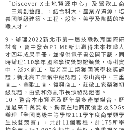
「Discover X土地資源中心」及鶯歌工商
「三鶯創藝館」，結合科大、產業界資源，培
養國際級建築、工程、設計、美學及陶藝的技
職人才。
9、辦理2022新北市第一屆技職教育國際研
討會，會中發表PRIME新北贏得未來技職人
才四年成果手冊，並提供電子書公開下載。同
時辦理110學年國際學校獎認證頒獎，樟樹實
中、淡水商工、瑞芳高工榮獲國際學校獎認
證；新北高工榮獲中級認證；泰山高中、三重
商工、鶯歌工商、復興商工、莊敬工家榮獲初
級認證，由劉和然副市長頒發認證書。
10、整合本市資源及歷年最多產業媒合、歷
屆最高千萬贊助、獨家在地商家優惠及SDGs
辦理「全國高級中等學校111學年度商業類學
生技藝競賽」，共計11個職種，計175所學
校參賽，近2,000名師生。此外，為重視各項