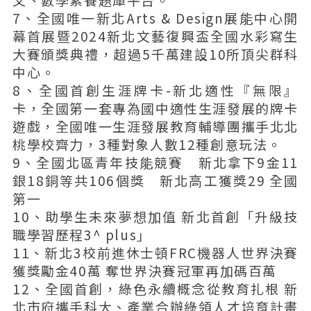
7、全國唯一新北Arts & Design展能中心開
幕首展暨2024新北文藝復興盃全國水彩寫生
大賽頒獎典禮，超過5千萬建設10所頂尖群科
中心。
8、全國首創生涯牌卡-新北適性『無限』
卡，全國第一套專為國中適性生涯發展的牌卡
遊戲，全國唯一生涯發展教育輔導團攜手北北
桃學校齊力，3種對象人數12種創意玩法。
9、全國北區青年技能競賽 新北拿下9金11
銀18銅等共106個獎 新北高工獲獎29 全國
第一
10、助學生未來夢想加值 新北首創「升級技
職學習歷程3^ plus」
11、新北3校前進休士頓FRC機器人世界決賽
獲獎勵金40萬 奪世界決賽冠軍再加碼百萬
12、全國首創，綠色永續概念從教育扎根 新
北市府攜手科大、產業合辦綠領人才培育計畫