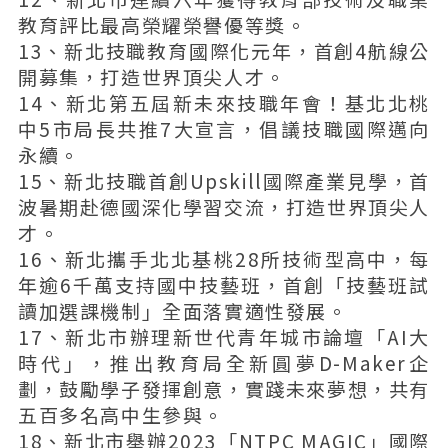
教育評比最高榮耀榮譽優等獎。
13、新北技職教育國際化元年，首創4航線公
開募集，打造世界頂尖人才。
14、新北第五屆新未來技職年會！基北北桃
中5市局長共推7大宣言，倡議技職國際邁向
永續。
15、新北技職首創Upskill國際產業見學，首
波暑期赴德國深化學習交流，打造世界頂尖人
才。
16、新北攜手北北基桃28所技術型高中，每
年逾6千萬支持國中技藝班，首創「技藝班試
讀加選課機制」全面落實適性發展。
17、新北市辦理新世代青年城市論壇「AI大
時代」，推出教育局全新圓夢D-Maker企
劃，鼓勵學子發揮創意，實踐未來夢想，共有
五百多名高中生參與。
18、新北市舉辦2023「NTPC MAGIC」國際