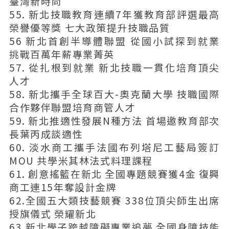
臺灣新時尚
55. 新北技職教育連續7年獲教育部評選最高
榮譽優等獎 七大政策提升技職品質
56 新北首創半導體聯盟 從國小試探到就業
挑戰百萬年薪專業菁英
57. 從扎根到就業 新北技職一貫化培育頂尖
人才
58. 新北攜手全球百大-奧克蘭大學 技職國際
合作夥伴聯盟培育商管人才
59. 新北推適性發展N種方法 首場邀教育部次
長葉丙成談適性
60. 淡水商工攜手法國布列塔尼工藝局簽訂
MOU 共學米其林法式料理課程
61. 創意搖籃在新北 全國專題競賽獲4金 復興
商工連15年奪設計金牌
62.全國五大類技藝競賽 338位頂尖師生出席
授旗儀式 榮耀新北
63.新北學子跨越障礙專業追夢 全國身障技能