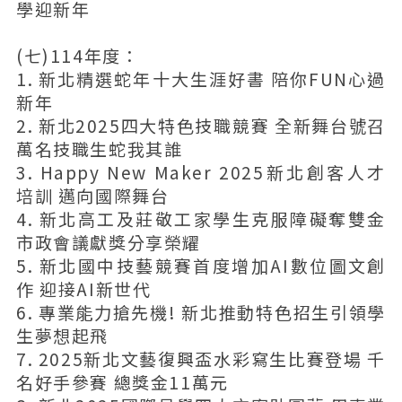
學迎新年
(七)114年度：
1. 新北精選蛇年十大生涯好書 陪你FUN心過
新年
2. 新北2025四大特色技職競賽 全新舞台號召
萬名技職生蛇我其誰
3. Happy New Maker 2025新北創客人才
培訓 邁向國際舞台
4. 新北高工及莊敬工家學生克服障礙奪雙金
市政會議獻獎分享榮耀
5. 新北國中技藝競賽首度增加AI數位圖文創
作 迎接AI新世代
6. 專業能力搶先機! 新北推動特色招生引領學
生夢想起飛
7. 2025新北文藝復興盃水彩寫生比賽登場 千
名好手參賽 總獎金11萬元