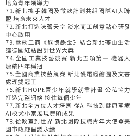
培育青年領導力
71.新北攜手韓國及微軟計劃共組國際AI大聯
盟 培育未來人才
72.新北打造味蕾天堂 淡水商工創意點心研發
中心啟用
73.鶯歌工商《逐憶鑠金》結合新北礦山生活
獲德國紅點設計世界大獎
74.全國工業技藝競賽 新北五項第一 機器人
連續四年稱冠
75.全國商業技藝競賽 新北獲電腦繪圖及文書
處理雙冠王
76.新北HOPE青少年就學就業計畫 公私協力
打造完整網絡 接住每個少年
77.新北全方位人才培育 從AI科技到健康醫療
AI校犬小泰展現豐碩成果
78.從教室到世界 新北國際技職青年大使登美
國市政廳倡議永續