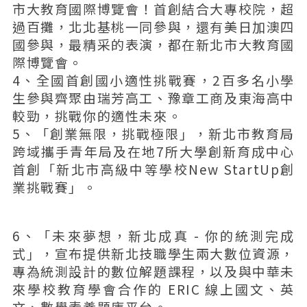
市大教育國際博覽會！首創結合大專校院，超
過百攤，北北基桃一同參與，還有美日加澳四
國參與，最精采的表演，都在新北市大教育國
際博覽會。
4、全國首創國小適性挑戰賽，2百多名小學
生參與齊聚由瑞芳高工、豫章工商及東海高中
較勁，挑戰你的適性未來。
5、「創業無限，挑戰極限」，新北市教育局
跨域攜手青年局及在地7所大學創新育成中心
首創「新北市高級中等學校New StartUp創
業挑戰賽」。
6、「未來夢想，新北成真 - 你的統測完成
式」，宣布提供新北技職學生兩大數位資源，
專為統測設計的數位解題課程，以及與中華未
來學校教育學會合作的 ERIC 線上國文、英
文、數學素養題庫平台。