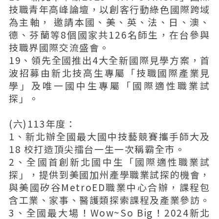
技職青年高峰論壇，以創客行動綠色國際跨域
為主軸， 邀請本國、美、英、法、日、澳、
德、芬蘭等8個國家共126名師生，在台參與
技職界國際交流盛會。
19、領先全國推出4大全新國際見學方案，首
波招募由新北技高生專屬「技職國際產業見
學」及唯一國中生專屬「國際適性職業試
探」。
(六)113年度：
1、新北辦全國最大國中技藝競賽攜手師大及
18 校打造頂尖擂台一生一次稱霸全市。
2、全國首創新北國中生「國際適性職業試
探」，提供到美國加州產學職業試探的機會，
與美國矽谷MetroED職業中心合辦，課程包
含工業、家事、醫護類探索課程及產業參訪。
3、全國最大場！Wow~So Big！2024新北