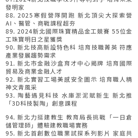
發明家
88. 2025寒假營隊開跑 新北頂尖大探索營
AI、醫管、商戰課程超夯
89. 2024新北國際珠寶精品金工競賽 55位金
工珠寶明日之星獲獎
90. 新北技高新設特色科 培育技職菁英 符應
產業發展趨勢需求
91. 新北市金融沙盒育才中心揭牌 培育國際
貿易及商業金融人才
92. 新北實習工場美感安全圖示 培育職人精
神文青風采
93. 陶藝遇見科技 水庫淤泥賦新生 新北推
「3D科技製陶」創意課程
94. 新北力挺建教生 教育局長挑戰「一日倉
儲管理師」體驗建教職場實務
95. 新北首創數位職業試探系列影片 家庭共