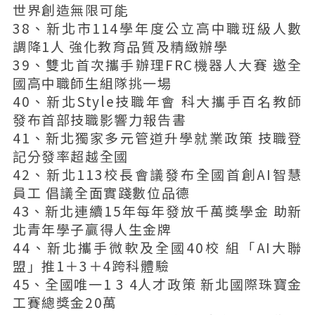
世界創造無限可能
38、新北市114學年度公立高中職班級人數
調降1人 強化教育品質及精緻辦學
39、雙北首次攜手辦理FRC機器人大賽 邀全
國高中職師生組隊挑一場
40、新北Style技職年會 科大攜手百名教師
發布首部技職影響力報告書
41、新北獨家多元管道升學就業政策 技職登
記分發率超越全國
42、新北113校長會議發布全國首創AI智慧
員工 倡議全面實踐數位品德
43、新北連續15年每年發放千萬獎學金 助新
北青年學子贏得人生金牌
44、新北攜手微軟及全國40校 組「AI大聯
盟」推1＋3＋4跨科體驗
45、全國唯一1 3 4人才政策 新北國際珠寶金
工賽總獎金20萬