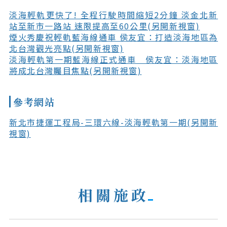
淡海輕軌更快了! 全程行駛時間縮短2分鐘 淡金北新
站至新市一路站 速限提高至60公里(另開新視窗)
煙火秀慶祝輕軌藍海線通車 侯友宜：打造淡海地區為
北台灣觀光亮點(另開新視窗)
淡海輕軌第一期藍海線正式通車 侯友宜：淡海地區
將成北台灣矚目焦點(另開新視窗)
參考網站
新北市捷運工程局-三環六線-淡海輕軌第一期(另開新
視窗)
相關施政