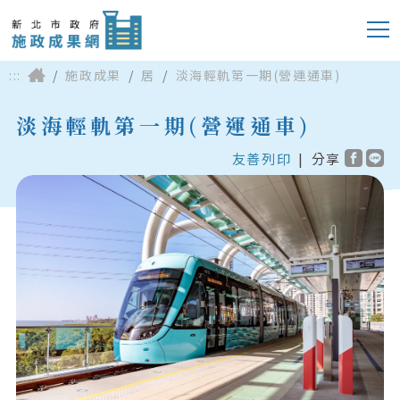
:::
施政成果
居
淡海輕軌第一期(營運通車)
淡海輕軌第一期(營運通車)
友善列印
|
分享