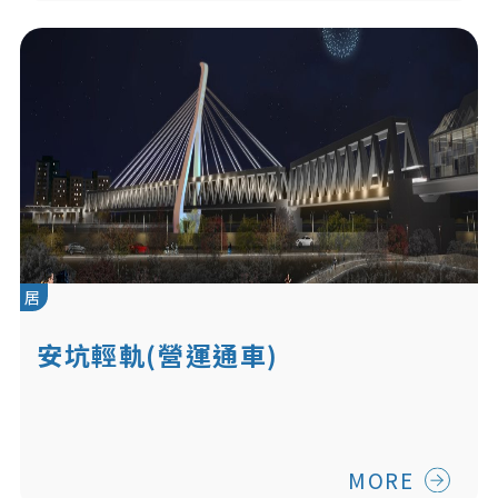
居
安坑輕軌(營運通車)
MORE