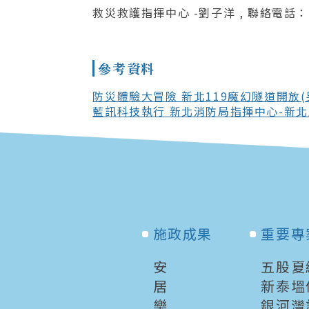
救災救護指揮中心 -劉子洋 , 聯絡電話：(0
參考資料
防災體驗大冒險 新北119魔幻隧道開放(
藍訊科技執行 新北消防局指揮中心-新北
施政成果
重要專
安
五股夏
居
新泰塭
樂
銀河灣