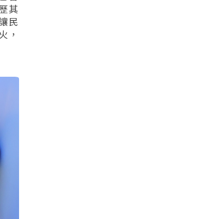
歷其
讓民
火，