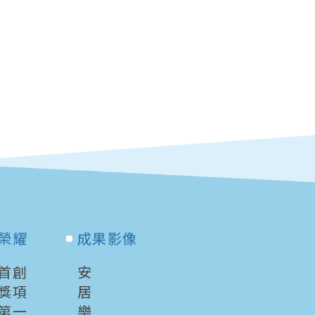
榮耀
成果影像
首創
安
獎項
居
第一
樂