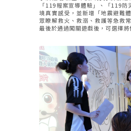
「119報案宣導體驗」、「119
境真實感受，並新增「地震避難
眾瞭解救火、救溺、救護等急救
最後於通過闖關遊戲後，可選擇將