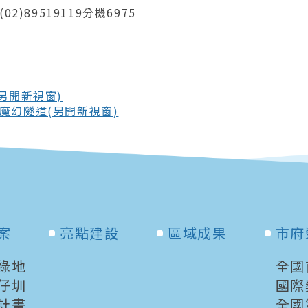
2)89519119分機6975
另開新視窗)
魔幻隧道(另開新視窗)
案
亮點建設
區域成果
市府
綠地
全國
仔圳
國際
計畫
全國