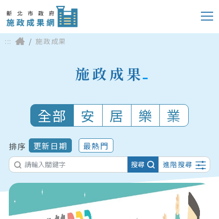
:::
施政成果
施政成果
全部
安
居
樂
業
更新日期
最熱門
排序
搜尋
進階搜尋