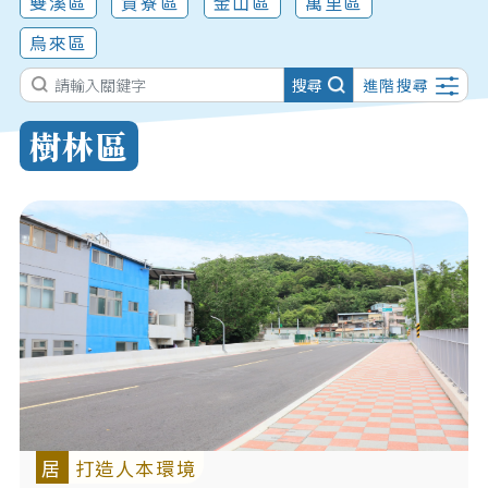
雙溪區
貢寮區
金山區
萬里區
烏來區
搜尋
進階搜尋
樹林區
居
打造人本環境