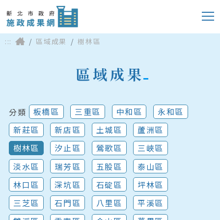
:::
區域成果
樹林區
區域成果
板橋區
三重區
中和區
永和區
分類
新莊區
新店區
土城區
蘆洲區
樹林區
汐止區
鶯歌區
三峽區
淡水區
瑞芳區
五股區
泰山區
林口區
深坑區
石碇區
坪林區
三芝區
石門區
八里區
平溪區