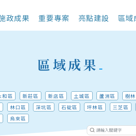
施政成果
重要專案
亮點建設
區域
區域成果
永和區
新莊區
新店區
土城區
蘆洲區
樹林
區
林口區
深坑區
石碇區
坪林區
三芝區
區
烏來區