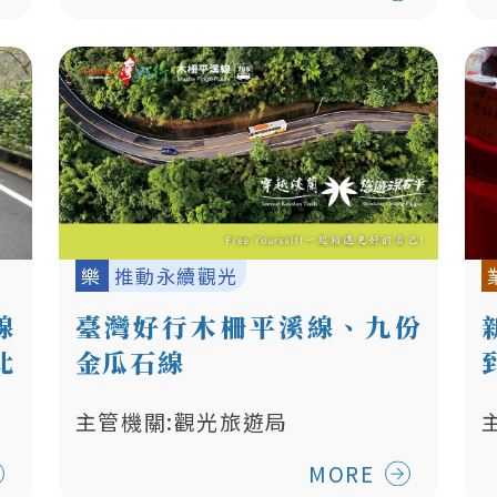
樂
推動永續觀光
線
臺灣好行木柵平溪線、九份
北
金瓜石線
整
主管機關:觀光旅遊局
MORE