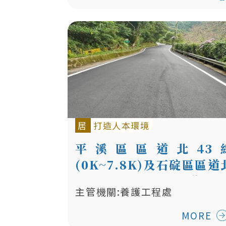
居
打造人本環境
平溪區區道北43
(0K~7.8K)及石碇區區道
47-1線(3.2K~9K)道路 
主管機關:養護工程處
體改善工程
MORE