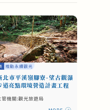
樂
推動永續觀光
新北市平溪嶺腳寮-望古觀瀑
步道亮點環境營造計畫工程
主管機關:觀光旅遊局
MORE