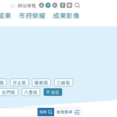
:::
網站導覽
成果
市府榮耀
成果影像
區
汐止區
鶯歌區
三峽區
石門區
八里區
平溪區
搜尋
進階搜尋