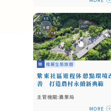
樂
推展生態旅遊
紫東社區遊程休憩點環境
善 打造農村永續新典範
主管機關:農業局
MORE