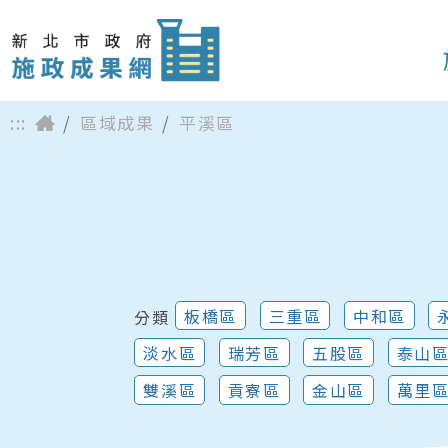
:::
區域成果
平溪區
板橋區
三重區
中和區
分類
淡水區
瑞芳區
五股區
泰山
雙溪區
貢寮區
金山區
萬里