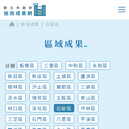
:::
區域成果
石碇區
區域成果
板橋區
三重區
中和區
永和區
分類
新莊區
新店區
土城區
蘆洲區
樹林區
汐止區
鶯歌區
三峽區
淡水區
瑞芳區
五股區
泰山區
林口區
深坑區
石碇區
坪林區
三芝區
石門區
八里區
平溪區