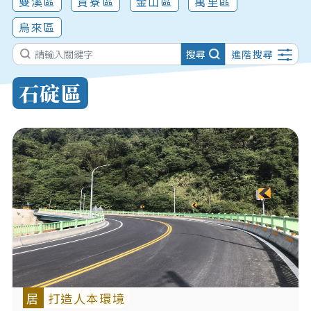
雙溪區
貢寮區
金山區
萬里區
烏來區
搜尋
進階搜尋
石碇區
居
打造人本環境