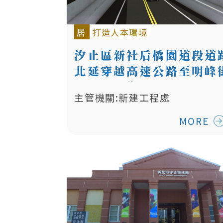
居
打造人本環境
汐止區新社后橋園道段道
北延穿越高速公路至明峰
路段新闢道路工程(施工中)
主管機關:新建工程處
MORE