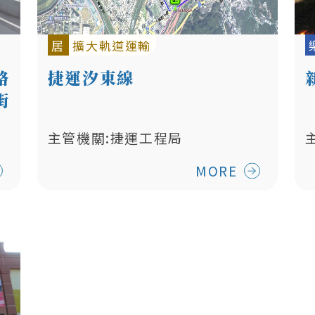
居
擴大軌道運輸
路
捷運汐東線
街
主管機關:捷運工程局
MORE