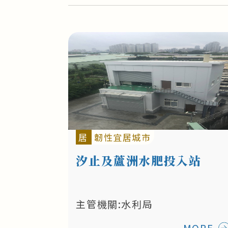
居
韌性宜居城市
汐止及蘆洲水肥投入站
主管機關:水利局
MORE