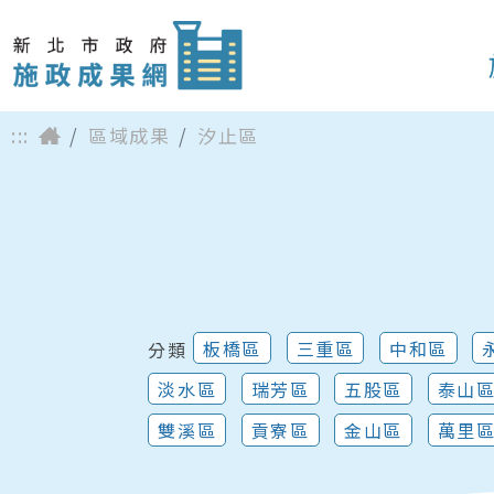
:::
區域成果
汐止區
板橋區
三重區
中和區
分類
淡水區
瑞芳區
五股區
泰山
雙溪區
貢寮區
金山區
萬里