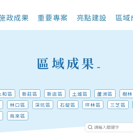
施政成果
重要專案
亮點建設
區域
區域成果
永和區
新莊區
新店區
土城區
蘆洲區
樹林
區
林口區
深坑區
石碇區
坪林區
三芝區
區
烏來區