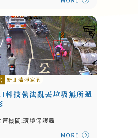
居
新北清淨家園
AI科技執法亂丟垃圾無所遁
形
主管機關:環境保護局
MORE