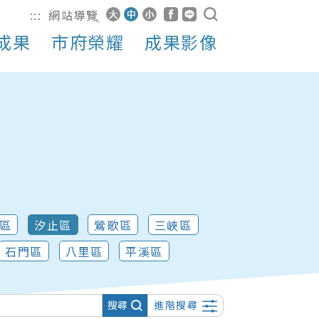
:::
網站導覽
成果
市府榮耀
成果影像
區
汐止區
鶯歌區
三峽區
石門區
八里區
平溪區
搜尋
進階搜尋