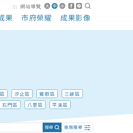
:::
網站導覽
成果
市府榮耀
成果影像
區
汐止區
鶯歌區
三峽區
石門區
八里區
平溪區
搜尋
進階搜尋