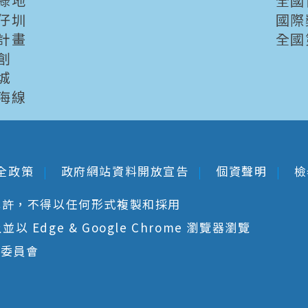
綠地
全國
仔圳
國際
計畫
全國
創
城
海線
全政策
政府網站資料開放宣告
個資聲明
檢
允許，不得以任何形式複製和採用
 Edge & Google Chrome 瀏覽器瀏覽
核委員會