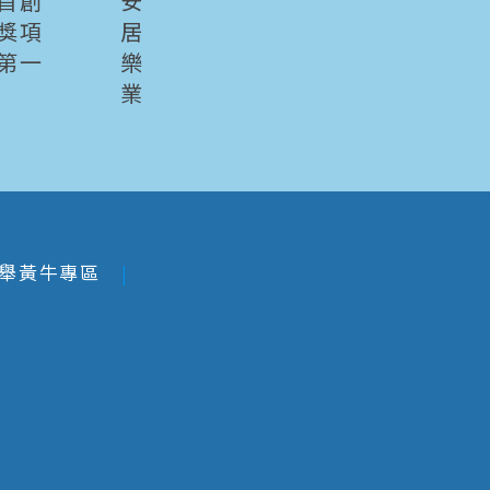
首創
安
獎項
居
第一
樂
業
舉黃牛專區