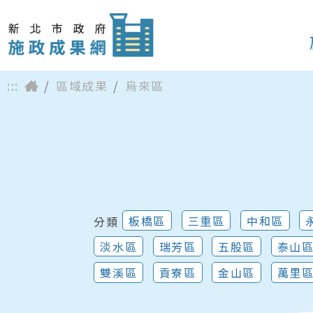
:::
區域成果
烏來區
板橋區
三重區
中和區
分類
淡水區
瑞芳區
五股區
泰山
雙溪區
貢寮區
金山區
萬里