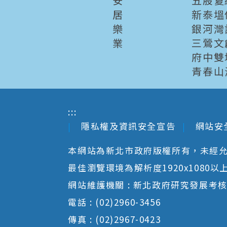
安
五股夏
居
新泰塭
樂
銀河灣
業
三鶯文
府中雙
青春山
:::
隱私權及資訊安全宣告
網站安
本網站為新北市政府版權所有，未經
最佳瀏覽環境為解析度1920x1080以上並以
網站維護機關 : 新北政府研究發展考
電話 : (02)2960-3456
傳真 : (02)2967-0423