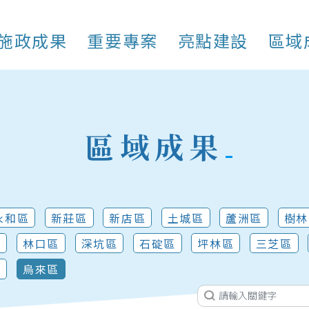
施政成果
重要專案
亮點建設
區域
區域成果
永和區
新莊區
新店區
土城區
蘆洲區
樹林
區
林口區
深坑區
石碇區
坪林區
三芝區
區
烏來區